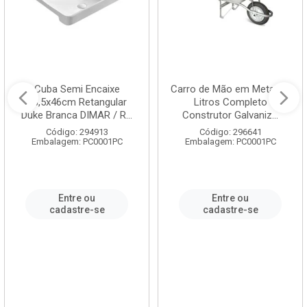
Cuba Semi Encaixe
Carro de Mão em Metal 60
58,5x46cm Retangular
Litros Completo
Duke Branca DIMAR / R...
Construtor Galvaniz...
Código: 294913
Código: 296641
Embalagem: PC0001PC
Embalagem: PC0001PC
Entre ou
Entre ou
cadastre-se
cadastre-se