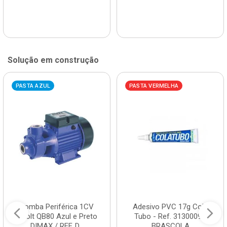
Solução em construção
PASTA AZUL
PASTA VERMELHA
Bomba Periférica 1CV
Adesivo PVC 17g Cola
Bivolt QB80 Azul e Preto
Tubo - Ref. 3130009 -
DIMAX / REF. D...
BRASCOLA