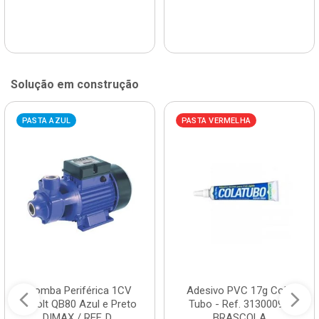
Solução em construção
PASTA AZUL
PASTA VERMELHA
Bomba Periférica 1CV
Adesivo PVC 17g Cola
Bivolt QB80 Azul e Preto
Tubo - Ref. 3130009 -
DIMAX / REF. D...
BRASCOLA