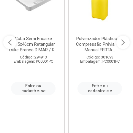
Cuba Semi Encaixe
Pulverizador Plástico de
58,5x46cm Retangular
Compressão Prévia 1,5L
Duke Branca DIMAR / R...
Manual FERTA...
Código: 294913
Código: 301693
Embalagem: PC0001PC
Embalagem: PC0001PC
Entre ou
Entre ou
cadastre-se
cadastre-se