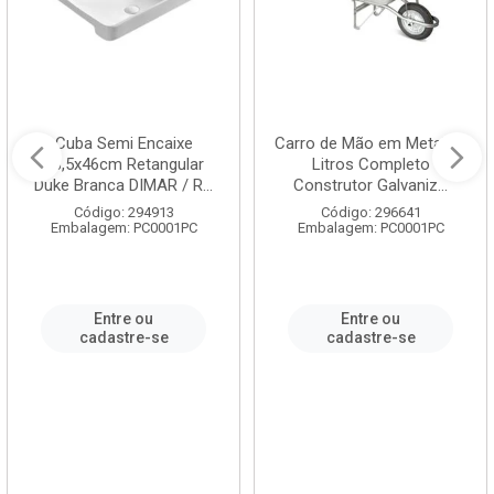
Cuba Semi Encaixe
Carro de Mão em Metal 60
58,5x46cm Retangular
Litros Completo
Duke Branca DIMAR / R...
Construtor Galvaniz...
Código: 294913
Código: 296641
Embalagem: PC0001PC
Embalagem: PC0001PC
Entre ou
Entre ou
cadastre-se
cadastre-se