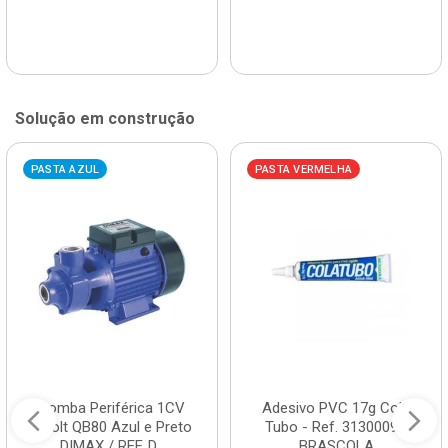
Solução em construção
PASTA AZUL
PASTA VERMELHA
Bomba Periférica 1CV
Adesivo PVC 17g Cola
Bivolt QB80 Azul e Preto
Tubo - Ref. 3130009 -
DIMAX / REF. D...
BRASCOLA