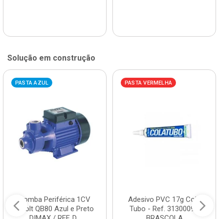
Solução em construção
PASTA AZUL
PASTA VERMELHA
Bomba Periférica 1CV
Adesivo PVC 17g Cola
Bivolt QB80 Azul e Preto
Tubo - Ref. 3130009 -
DIMAX / REF. D...
BRASCOLA