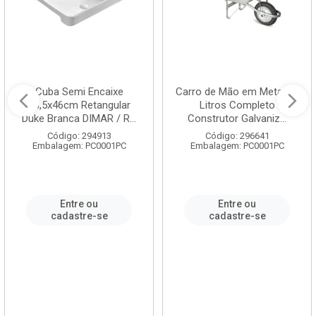
Cuba Semi Encaixe
Carro de Mão em Metal 60
58,5x46cm Retangular
Litros Completo
Duke Branca DIMAR / R...
Construtor Galvaniz...
Código: 294913
Código: 296641
Embalagem: PC0001PC
Embalagem: PC0001PC
Entre ou
Entre ou
cadastre-se
cadastre-se