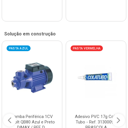
Solução em construção
PASTA AZUL
PASTA VERMELHA
Bomba Periférica 1CV
Adesivo PVC 17g Cola
Bivolt QB80 Azul e Preto
Tubo - Ref. 3130009 -
DIMAX / REF. D...
BRASCOLA