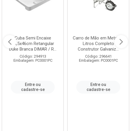
Cuba Semi Encaixe
Carro de Mão em Metal 60
58,5x46cm Retangular
Litros Completo
Duke Branca DIMAR / R...
Construtor Galvaniz...
Código: 294913
Código: 296641
Embalagem: PC0001PC
Embalagem: PC0001PC
Entre ou
Entre ou
cadastre-se
cadastre-se