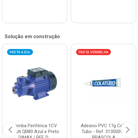
Solução em construção
PASTA AZUL
PASTA VERMELHA
Bomba Periférica 1CV
Adesivo PVC 17g Cola
Bivolt QB80 Azul e Preto
Tubo - Ref. 3130009 -
DIMAX / REF. D...
BRASCOLA