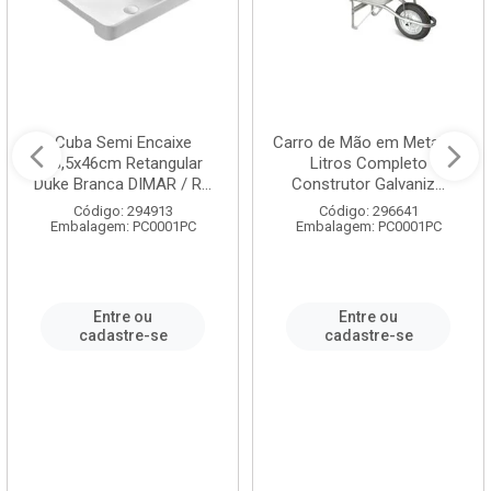
Cuba Semi Encaixe
Carro de Mão em Metal 60
58,5x46cm Retangular
Litros Completo
Duke Branca DIMAR / R...
Construtor Galvaniz...
Código: 294913
Código: 296641
Embalagem: PC0001PC
Embalagem: PC0001PC
Entre ou
Entre ou
cadastre-se
cadastre-se