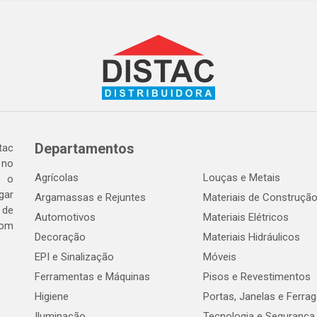
Departamentos
tac
 no
Agrícolas
Louças e Metais
o o
gar
Argamassas e Rejuntes
Materiais de Construçã
 de
Automotivos
Materiais Elétricos
com
Decoração
Materiais Hidráulicos
EPI e Sinalização
Móveis
Ferramentas e Máquinas
Pisos e Revestimentos
Higiene
Portas, Janelas e Ferra
Iluminação
Tecnologia e Segurança