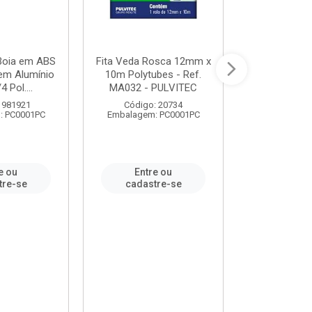
 Boia em ABS
Fita Veda Rosca 12mm x
Tê Soldável
em Alumínio
10m Polytubes - Ref.
Ref.222002
4 Pol....
MA032 - PULVITEC
 981921
Código: 20734
Código:
: PC0001PC
Embalagem: PC0001PC
Embalagem:
e ou
Entre ou
Entr
tre-se
cadastre-se
cadast