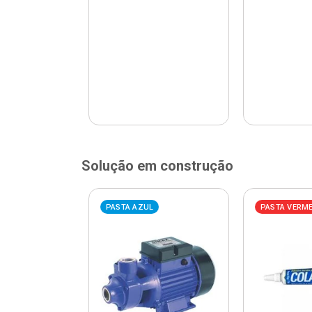
Solução em construção
ELHA
PASTA AZUL
PASTA VERM