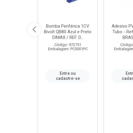
ável em PVC
Bomba Periférica 1CV
Adesivo P
ORTLEV / REF.
Bivolt QB80 Azul e Preto
Tubo - Ref
10129
DIMAX / REF. D...
BRA
: 995336
Código: 972751
Código
m: PC0001PC
Embalagem: PC0001PC
Embalagem
re ou
Entre ou
Ent
stre-se
cadastre-se
cadas