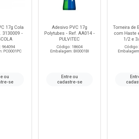
VC 17g Cola
Adesivo PVC 17g
Torneira de
. 3130009 -
Polytubes - Ref. AA014 -
com Haste 
SCOLA
PULVITEC
1/2 e 3/
: 964094
Código: 18604
Código:
: PC0001PC
Embalagem: BI0001BI
Embalagem
re ou
Entre ou
Entr
tre-se
cadastre-se
cadas