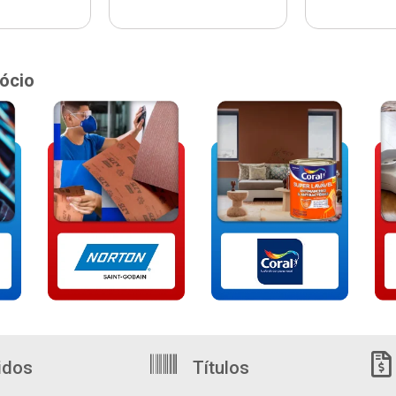
ócio
idos
Títulos