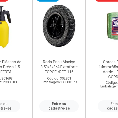
r Plástico de
Roda Pneu Maciço
Cordas P
 Prévia 1,5L
3.50x8x3/4 Extraforte
14mmx85m
FERTA...
FORCE /REF. 116
Verde - 
CORDA
: 301693
Código: 302861
: PC0001PC
Embalagem: PC0001PC
Código:
Embalagem
re ou
Entre ou
Entr
tre-se
cadastre-se
cadas