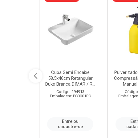
 Rede Aço
Cuba Semi Encaixe
Pulverizado
0 Zincado 12
58,5x46cm Retangular
Compressão
f.91610 - ...
Duke Branca DIMAR / R...
Manual 
o: 18790
Código: 294913
Código
m: SC0012PA
Embalagem: PC0001PC
Embalagem
re ou
Entre ou
Ent
stre-se
cadastre-se
cadas