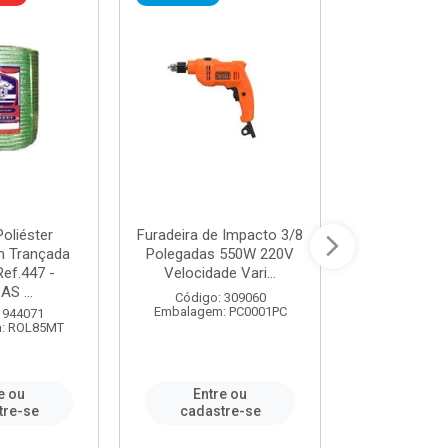
oliéster
Furadeira de Impacto 3/8
Tomada em B
 Trançada
Polegadas 550W 220V
2P+T 20A Ne
Ref.447 -
Velocidade Vari...
/ REF. 
S ...
Código: 309060
Código:
Embalagem: PC0001PC
Embalagem:
 944071
: ROL85MT
e ou
Entre ou
Entr
tre-se
cadastre-se
cadast