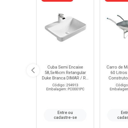
a de Aço Tipo
Cuba Semi Encaixe
Carro de M
/4 Polegada
58,5x46cm Retangular
60 Litro
- Ref.9...
Duke Branca DIMAR / R...
Construtor
o: 25600
Código: 294913
Código
m: PC0001PC
Embalagem: PC0001PC
Embalagem
re ou
Entre ou
Ent
stre-se
cadastre-se
cadas