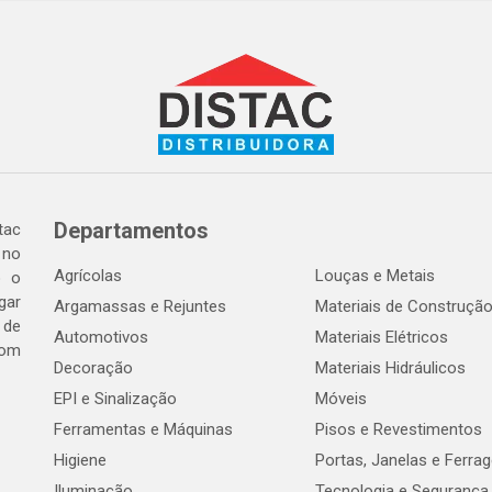
Departamentos
tac
 no
Agrícolas
Louças e Metais
o o
gar
Argamassas e Rejuntes
Materiais de Construçã
 de
Automotivos
Materiais Elétricos
com
Decoração
Materiais Hidráulicos
EPI e Sinalização
Móveis
Ferramentas e Máquinas
Pisos e Revestimentos
Higiene
Portas, Janelas e Ferra
Iluminação
Tecnologia e Segurança