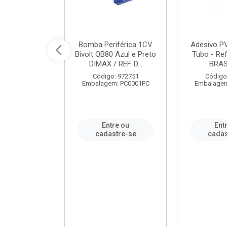
ável em PVC
Bomba Periférica 1CV
Adesivo P
ORTLEV / REF.
Bivolt QB80 Azul e Preto
Tubo - Ref
10129
DIMAX / REF. D...
BRA
: 995336
Código: 972751
Código
m: PC0001PC
Embalagem: PC0001PC
Embalagem
re ou
Entre ou
Ent
stre-se
cadastre-se
cadas