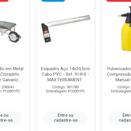
ão em Metal
Esquadro Aço 14x35,5cm
Pulverizador
s Completo
Cabo PVC - Ref. 91410 -
Compressão 
 Galvaniz...
MAX FERRAMENT...
Manual 
: 296641
Código: 901783
Código:
: PC0001PC
Embalagem: PC0001PC
Embalagem
re ou
Entre ou
Entr
tre-se
cadastre-se
cadas