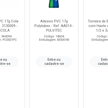
VC 17g Cola
Adesivo PVC 17g
Torneira de
. 3130009 -
Polytubes - Ref. AA014 -
com Haste 
SCOLA
PULVITEC
1/2 e 3/
: 964094
Código: 18604
Código:
: PC0001PC
Embalagem: BI0001BI
Embalagem
re ou
Entre ou
Entr
tre-se
cadastre-se
cadas