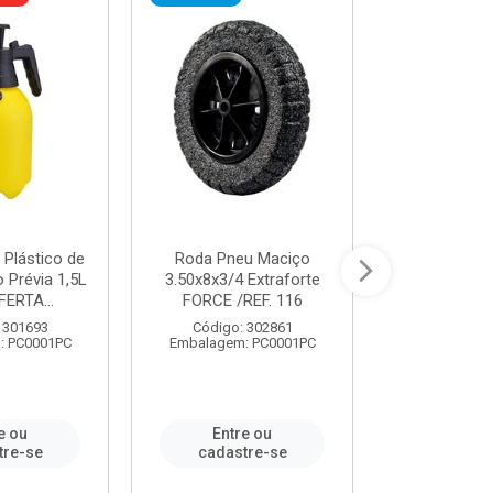
 Plástico de
Roda Pneu Maciço
Cordas P
Prévia 1,5L
3.50x8x3/4 Extraforte
14mmx85m 
FERTA...
FORCE /REF. 116
Verde - R
CORDA
 301693
Código: 302861
: PC0001PC
Embalagem: PC0001PC
Código:
Embalagem
e ou
Entre ou
Entr
tre-se
cadastre-se
cadast