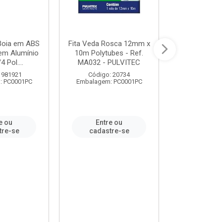
 Boia em ABS
Fita Veda Rosca 12mm x
Tê Soldável
em Alumínio
10m Polytubes - Ref.
Ref.222002
4 Pol....
MA032 - PULVITEC
 981921
Código: 20734
Código:
: PC0001PC
Embalagem: PC0001PC
Embalagem:
e ou
Entre ou
Entr
tre-se
cadastre-se
cadast