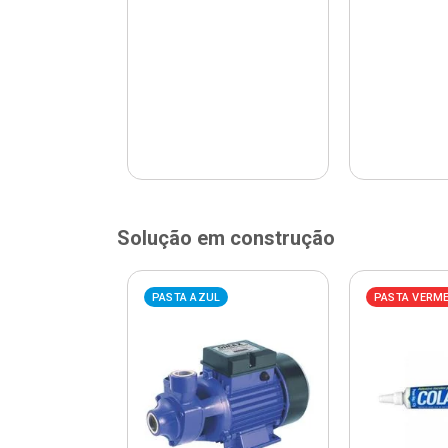
Solução em construção
ELHA
PASTA AZUL
PASTA VERM