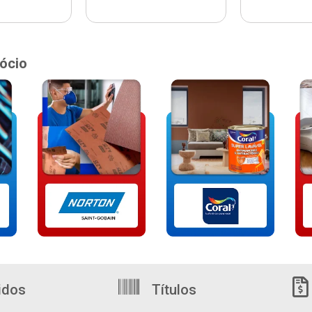
ócio
idos
Títulos