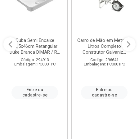
Cuba Semi Encaixe
Carro de Mão em Metal 60
58,5x46cm Retangular
Litros Completo
Duke Branca DIMAR / R...
Construtor Galvaniz...
Código: 294913
Código: 296641
Embalagem: PC0001PC
Embalagem: PC0001PC
Entre ou
Entre ou
cadastre-se
cadastre-se