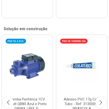
Solução em construção
PASTA AZUL
PASTA VERMELHA
Bomba Periférica 1CV
Adesivo PVC 17g Cola
Bivolt QB80 Azul e Preto
Tubo - Ref. 3130009 -
DIMAX / REF. D...
BRASCOLA