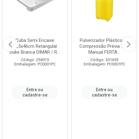
Cuba Semi Encaixe
Pulverizador Plástico de
58,5x46cm Retangular
Compressão Prévia 1,5L
Duke Branca DIMAR / R...
Manual FERTA...
Código: 294913
Código: 301693
Embalagem: PC0001PC
Embalagem: PC0001PC
Entre ou
Entre ou
cadastre-se
cadastre-se