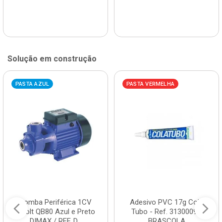
Solução em construção
PASTA AZUL
PASTA VERMELHA
Bomba Periférica 1CV
Adesivo PVC 17g Cola
Bivolt QB80 Azul e Preto
Tubo - Ref. 3130009 -
DIMAX / REF. D...
BRASCOLA