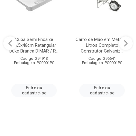
Cuba Semi Encaixe
Carro de Mão em Metal 60
58,5x46cm Retangular
Litros Completo
Duke Branca DIMAR / R...
Construtor Galvaniz...
Código: 294913
Código: 296641
Embalagem: PC0001PC
Embalagem: PC0001PC
Entre ou
Entre ou
cadastre-se
cadastre-se