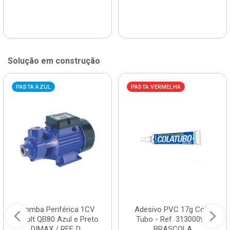
Solução em construção
PASTA AZUL
PASTA VERMELHA
Bomba Periférica 1CV
Adesivo PVC 17g Cola
Bivolt QB80 Azul e Preto
Tubo - Ref. 3130009 -
DIMAX / REF. D...
BRASCOLA