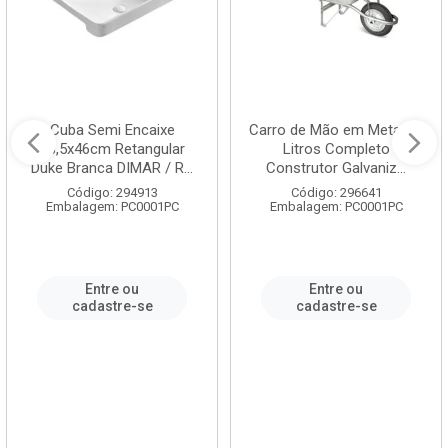
Cuba Semi Encaixe
Carro de Mão em Metal 60
58,5x46cm Retangular
Litros Completo
Duke Branca DIMAR / R...
Construtor Galvaniz...
Código: 294913
Código: 296641
Embalagem: PC0001PC
Embalagem: PC0001PC
Entre ou
Entre ou
cadastre-se
cadastre-se