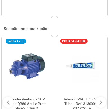
Solução em construção
PASTA AZUL
PASTA VERMELHA
Bomba Periférica 1CV
Adesivo PVC 17g Cola
Bivolt QB80 Azul e Preto
Tubo - Ref. 3130009 -
DIMAX / REF. D...
BRASCOLA