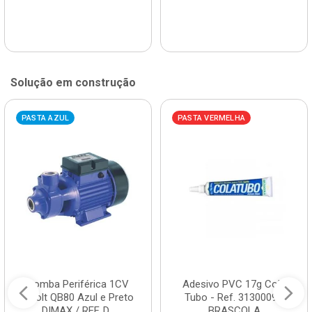
Solução em construção
PASTA AZUL
PASTA VERMELHA
Bomba Periférica 1CV
Adesivo PVC 17g Cola
Bivolt QB80 Azul e Preto
Tubo - Ref. 3130009 -
DIMAX / REF. D...
BRASCOLA