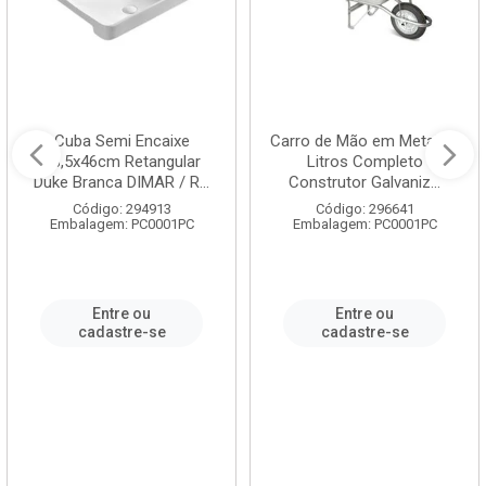
Cuba Semi Encaixe
Carro de Mão em Metal 60
58,5x46cm Retangular
Litros Completo
Duke Branca DIMAR / R...
Construtor Galvaniz...
Código: 294913
Código: 296641
Embalagem: PC0001PC
Embalagem: PC0001PC
Entre ou
Entre ou
cadastre-se
cadastre-se