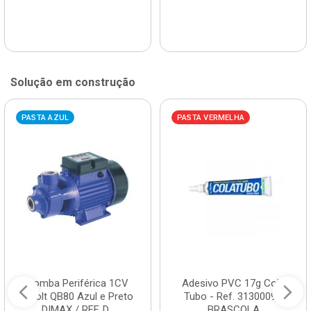
Solução em construção
PASTA AZUL
PASTA VERMELHA
Bomba Periférica 1CV
Adesivo PVC 17g Cola
Bivolt QB80 Azul e Preto
Tubo - Ref. 3130009 -
DIMAX / REF. D...
BRASCOLA