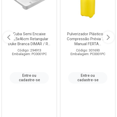
Cuba Semi Encaixe
Pulverizador Plástico de
58,5x46cm Retangular
Compressão Prévia 1,5L
Duke Branca DIMAR / R...
Manual FERTA...
Código: 294913
Código: 301693
Embalagem: PC0001PC
Embalagem: PC0001PC
Entre ou
Entre ou
cadastre-se
cadastre-se