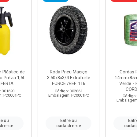
r Plástico de
Roda Pneu Maciço
Cordas P
 Prévia 1,5L
3.50x8x3/4 Extraforte
14mmx85m
FERTA...
FORCE /REF. 116
Verde - 
CORDA
: 301693
Código: 302861
: PC0001PC
Embalagem: PC0001PC
Código:
Embalagem
re ou
Entre ou
Entr
tre-se
cadastre-se
cadas