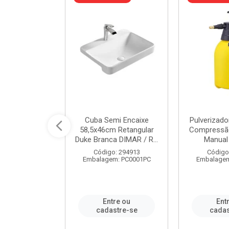
 Rede Aço
Cuba Semi Encaixe
Pulverizado
0 Zincado 12
58,5x46cm Retangular
Compressão
f.91610 - ...
Duke Branca DIMAR / R...
Manual 
o: 18790
Código: 294913
Código
m: SC0012PA
Embalagem: PC0001PC
Embalagem
re ou
Entre ou
Ent
stre-se
cadastre-se
cadas