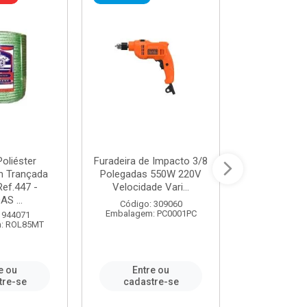
oliéster
Furadeira de Impacto 3/8
Tomada em B
 Trançada
Polegadas 550W 220V
2P+T 20A Ne
Ref.447 -
Velocidade Vari...
/ REF. 
S ...
Código: 309060
Código:
Embalagem: PC0001PC
Embalagem:
 944071
: ROL85MT
e ou
Entre ou
Entr
tre-se
cadastre-se
cadast