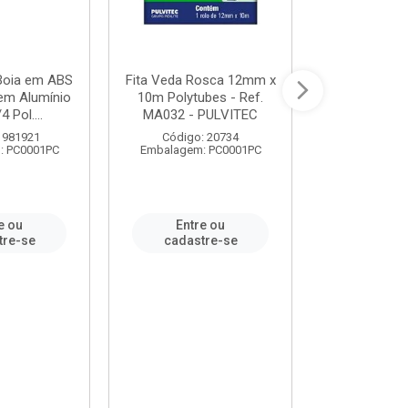
 Boia em ABS
Fita Veda Rosca 12mm x
Tê Soldável
em Alumínio
10m Polytubes - Ref.
Ref.222002
4 Pol....
MA032 - PULVITEC
 981921
Código: 20734
Código:
: PC0001PC
Embalagem: PC0001PC
Embalagem:
e ou
Entre ou
Entr
tre-se
cadastre-se
cadast