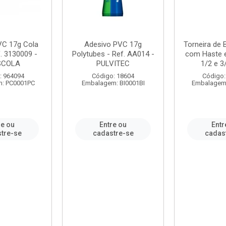
VC 17g Cola
Adesivo PVC 17g
Torneira de
. 3130009 -
Polytubes - Ref. AA014 -
com Haste 
SCOLA
PULVITEC
1/2 e 3/
: 964094
Código: 18604
Código:
: PC0001PC
Embalagem: BI0001BI
Embalagem
re ou
Entre ou
Entr
tre-se
cadastre-se
cadas