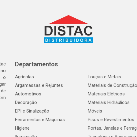
Departamentos
tac
 no
Agrícolas
Louças e Metais
o o
gar
Argamassas e Rejuntes
Materiais de Construçã
 de
Automotivos
Materiais Elétricos
com
Decoração
Materiais Hidráulicos
EPI e Sinalização
Móveis
Ferramentas e Máquinas
Pisos e Revestimentos
Higiene
Portas, Janelas e Ferra
Iluminação
Tecnologia e Segurança