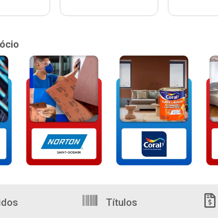
ócio
idos
Títulos