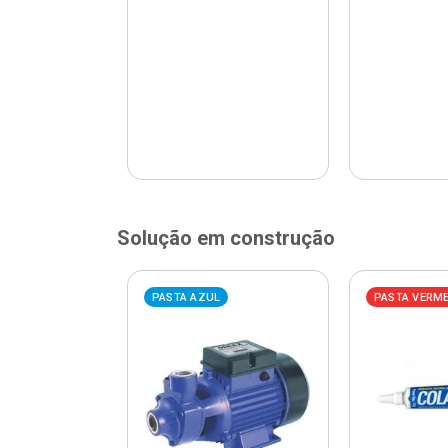
Solução em construção
ELHA
PASTA AZUL
PASTA VERM