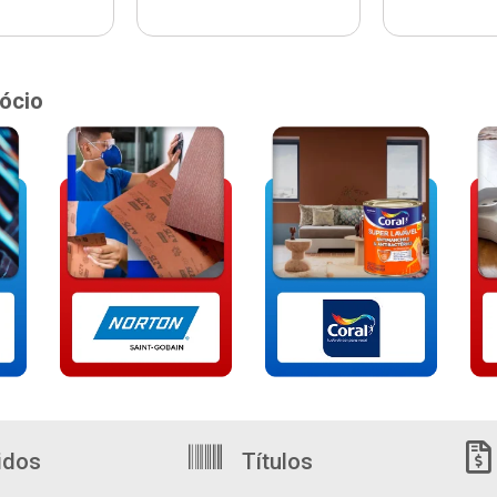
ócio
idos
Títulos