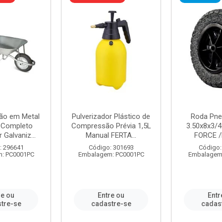
ão em Metal
Pulverizador Plástico de
Roda Pne
s Completo
Compressão Prévia 1,5L
3.50x8x3/4
 Galvaniz...
Manual FERTA...
FORCE /
: 296641
Código: 301693
Código:
: PC0001PC
Embalagem: PC0001PC
Embalagem
re ou
Entre ou
Entr
tre-se
cadastre-se
cadas