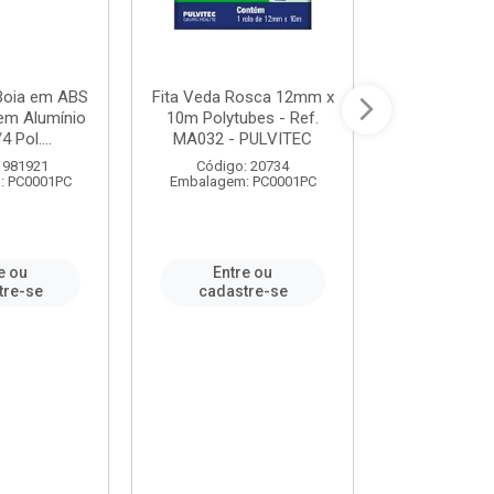
 Boia em ABS
Fita Veda Rosca 12mm x
Tê Soldável
em Alumínio
10m Polytubes - Ref.
Ref.222002
4 Pol....
MA032 - PULVITEC
 981921
Código: 20734
Código:
: PC0001PC
Embalagem: PC0001PC
Embalagem:
e ou
Entre ou
Entr
tre-se
cadastre-se
cadast