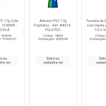
VC 17g Cola
Adesivo PVC 17g
Torneira de
. 3130009 -
Polytubes - Ref. AA014 -
com Haste 
SCOLA
PULVITEC
1/2 e 3/
: 964094
Código: 18604
Código:
: PC0001PC
Embalagem: BI0001BI
Embalagem
re ou
Entre ou
Entr
tre-se
cadastre-se
cadas