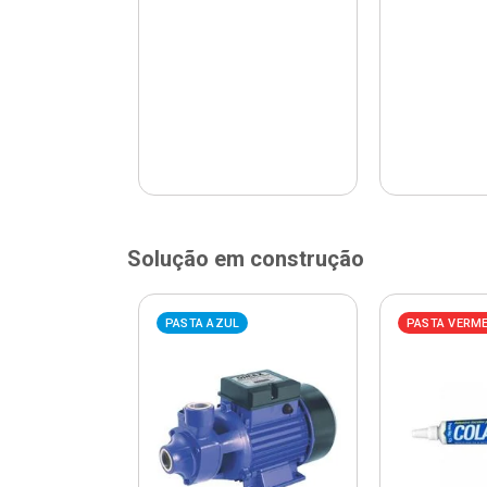
Solução em construção
ELHA
PASTA AZUL
PASTA VERM