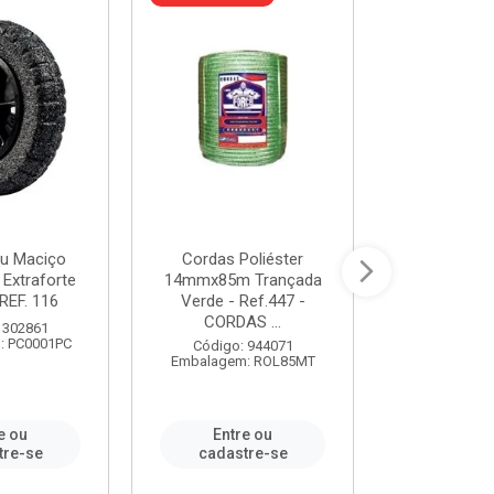
u Maciço
Cordas Poliéster
Furadeira de
 Extraforte
14mmx85m Trançada
Polegadas 
REF. 116
Verde - Ref.447 -
Velocidad
CORDAS ...
 302861
Código:
: PC0001PC
Embalagem:
Código: 944071
Embalagem: ROL85MT
e ou
Entre ou
Entr
tre-se
cadastre-se
cadast