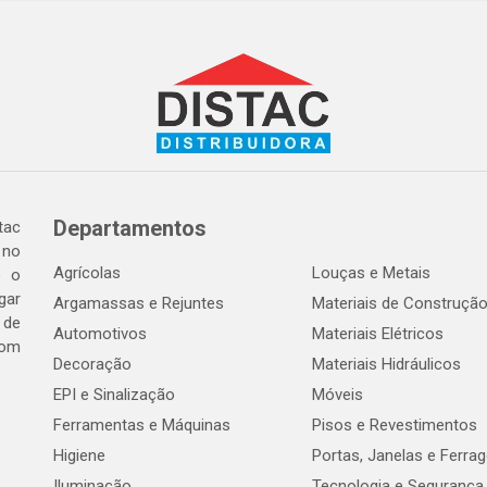
Departamentos
tac
 no
Agrícolas
Louças e Metais
o o
gar
Argamassas e Rejuntes
Materiais de Construçã
 de
Automotivos
Materiais Elétricos
com
Decoração
Materiais Hidráulicos
EPI e Sinalização
Móveis
Ferramentas e Máquinas
Pisos e Revestimentos
Higiene
Portas, Janelas e Ferra
Iluminação
Tecnologia e Segurança