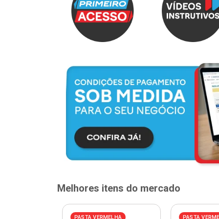
Melhores itens do mercado
ELHA
PASTA VERMELHA
PASTA VERM