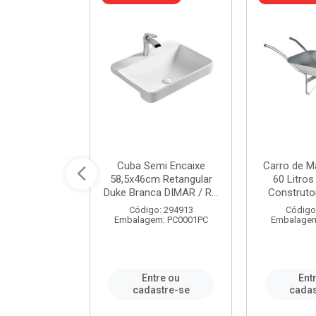
 Nivela Piso
Cuba Semi Encaixe
Carro de M
0 Peças Eco
58,5x46cm Retangular
60 Litro
TAG / REF...
Duke Branca DIMAR / R...
Construtor
: 982306
Código: 294913
Código
m: PT0050PC
Embalagem: PC0001PC
Embalagem
re ou
Entre ou
Ent
stre-se
cadastre-se
cadas