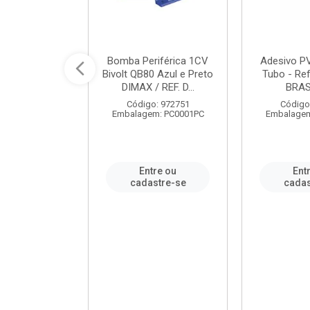
ável em PVC
Bomba Periférica 1CV
Adesivo P
ORTLEV / REF.
Bivolt QB80 Azul e Preto
Tubo - Ref
10129
DIMAX / REF. D...
BRA
: 995336
Código: 972751
Código
m: PC0001PC
Embalagem: PC0001PC
Embalagem
re ou
Entre ou
Ent
stre-se
cadastre-se
cadas