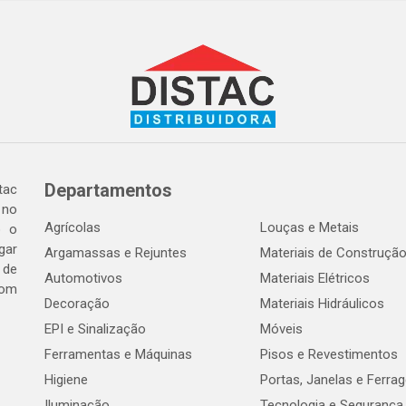
Departamentos
tac
 no
Agrícolas
Louças e Metais
o o
gar
Argamassas e Rejuntes
Materiais de Construçã
 de
Automotivos
Materiais Elétricos
com
Decoração
Materiais Hidráulicos
EPI e Sinalização
Móveis
Ferramentas e Máquinas
Pisos e Revestimentos
Higiene
Portas, Janelas e Ferra
Iluminação
Tecnologia e Segurança