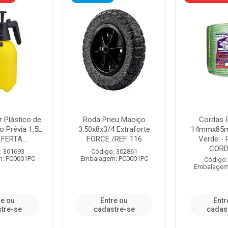
r Plástico de
Roda Pneu Maciço
Cordas P
 Prévia 1,5L
3.50x8x3/4 Extraforte
14mmx85m
FERTA...
FORCE /REF. 116
Verde - 
CORDA
: 301693
Código: 302861
: PC0001PC
Embalagem: PC0001PC
Código:
Embalagem
re ou
Entre ou
Entr
tre-se
cadastre-se
cadas