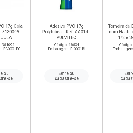
VC 17g Cola
Adesivo PVC 17g
Torneira de
. 3130009 -
Polytubes - Ref. AA014 -
com Haste 
SCOLA
PULVITEC
1/2 e 3/
: 964094
Código: 18604
Código:
: PC0001PC
Embalagem: BI0001BI
Embalagem
re ou
Entre ou
Entr
tre-se
cadastre-se
cadas