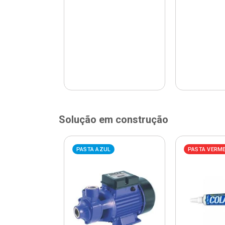
Solução em construção
ELHA
PASTA AZUL
PASTA VERM