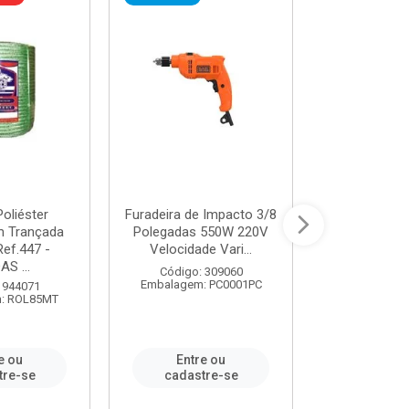
oliéster
Furadeira de Impacto 3/8
Tomada em B
 Trançada
Polegadas 550W 220V
2P+T 20A Ne
Ref.447 -
Velocidade Vari...
/ REF. 
S ...
Código: 309060
Código:
Embalagem: PC0001PC
Embalagem:
 944071
: ROL85MT
e ou
Entre ou
Entr
tre-se
cadastre-se
cadast