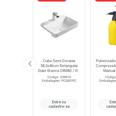
 Rede Aço
Cuba Semi Encaixe
Pulverizado
0 Zincado 12
58,5x46cm Retangular
Compressão
f.91610 - ...
Duke Branca DIMAR / R...
Manual 
o: 18790
Código: 294913
Código
m: SC0012PA
Embalagem: PC0001PC
Embalagem
re ou
Entre ou
Ent
stre-se
cadastre-se
cadas