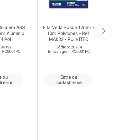
 Boia em ABS
Fita Veda Rosca 12mm x
Tê Soldável
em Alumínio
10m Polytubes - Ref.
Ref.222002
4 Pol....
MA032 - PULVITEC
 981921
Código: 20734
Código:
: PC0001PC
Embalagem: PC0001PC
Embalagem:
e ou
Entre ou
Entr
tre-se
cadastre-se
cadast