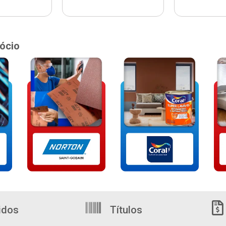
ócio
idos
Títulos