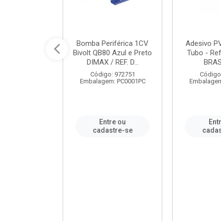
ável em PVC
Bomba Periférica 1CV
Adesivo P
ORTLEV / REF.
Bivolt QB80 Azul e Preto
Tubo - Ref
10129
DIMAX / REF. D...
BRA
: 995336
Código: 972751
Código
m: PC0001PC
Embalagem: PC0001PC
Embalagem
re ou
Entre ou
Ent
stre-se
cadastre-se
cadas