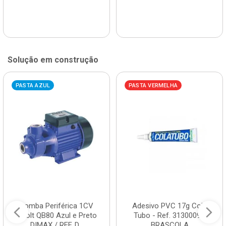
Solução em construção
PASTA AZUL
PASTA VERMELHA
Bomba Periférica 1CV
Adesivo PVC 17g Cola
Bivolt QB80 Azul e Preto
Tubo - Ref. 3130009 -
DIMAX / REF. D...
BRASCOLA