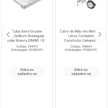
Cuba Semi Encaixe
Carro de Mão em Metal 60
58,5x46cm Retangular
Litros Completo
Duke Branca DIMAR / R...
Construtor Galvaniz...
Código: 294913
Código: 296641
Embalagem: PC0001PC
Embalagem: PC0001PC
Entre ou
Entre ou
cadastre-se
cadastre-se