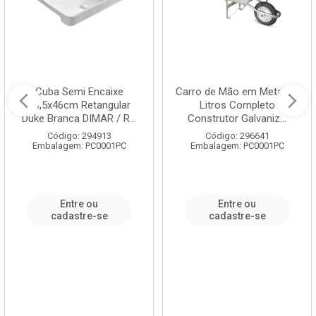
Cuba Semi Encaixe
Carro de Mão em Metal 60
58,5x46cm Retangular
Litros Completo
Duke Branca DIMAR / R...
Construtor Galvaniz...
Código: 294913
Código: 296641
Embalagem: PC0001PC
Embalagem: PC0001PC
Entre ou
Entre ou
cadastre-se
cadastre-se