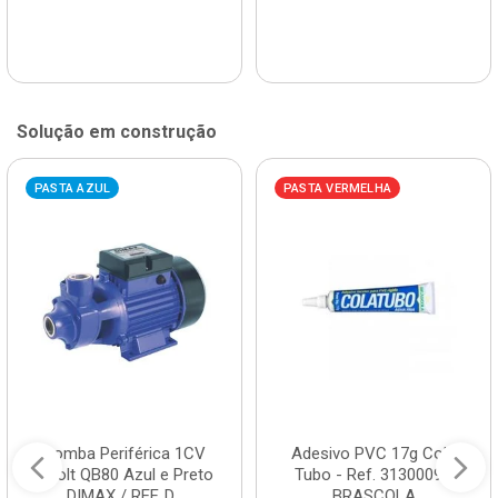
Solução em construção
PASTA AZUL
PASTA VERMELHA
Bomba Periférica 1CV
Adesivo PVC 17g Cola
Bivolt QB80 Azul e Preto
Tubo - Ref. 3130009 -
DIMAX / REF. D...
BRASCOLA