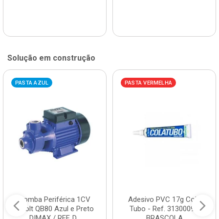
Solução em construção
PASTA AZUL
PASTA VERMELHA
Bomba Periférica 1CV
Adesivo PVC 17g Cola
Bivolt QB80 Azul e Preto
Tubo - Ref. 3130009 -
DIMAX / REF. D...
BRASCOLA