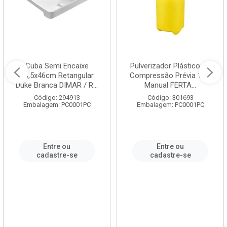
Cuba Semi Encaixe
Pulverizador Plástico de
58,5x46cm Retangular
Compressão Prévia 1,5L
Duke Branca DIMAR / R...
Manual FERTA...
Código: 294913
Código: 301693
Embalagem: PC0001PC
Embalagem: PC0001PC
Entre ou
Entre ou
cadastre-se
cadastre-se