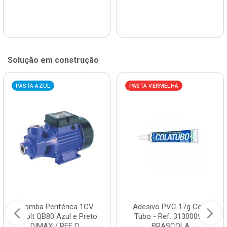
Solução em construção
PASTA AZUL
PASTA VERMELHA
Bomba Periférica 1CV
Adesivo PVC 17g Cola
Bivolt QB80 Azul e Preto
Tubo - Ref. 3130009 -
DIMAX / REF. D...
BRASCOLA