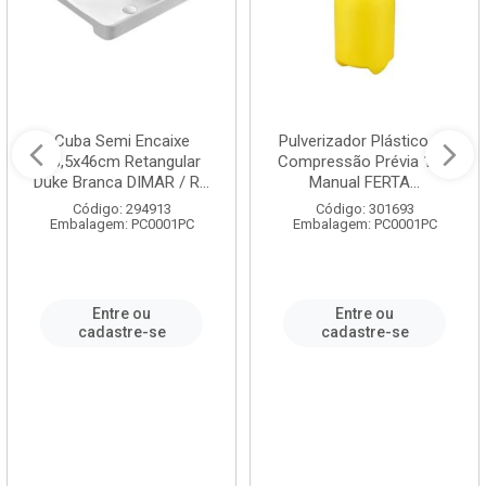
Cuba Semi Encaixe
Pulverizador Plástico de
58,5x46cm Retangular
Compressão Prévia 1,5L
Duke Branca DIMAR / R...
Manual FERTA...
Código: 294913
Código: 301693
Embalagem: PC0001PC
Embalagem: PC0001PC
Entre ou
Entre ou
cadastre-se
cadastre-se