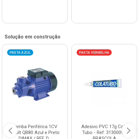
Solução em construção
PASTA AZUL
PASTA VERMELHA
Bomba Periférica 1CV
Adesivo PVC 17g Cola
Bivolt QB80 Azul e Preto
Tubo - Ref. 3130009 -
DIMAX / REF. D...
BRASCOLA