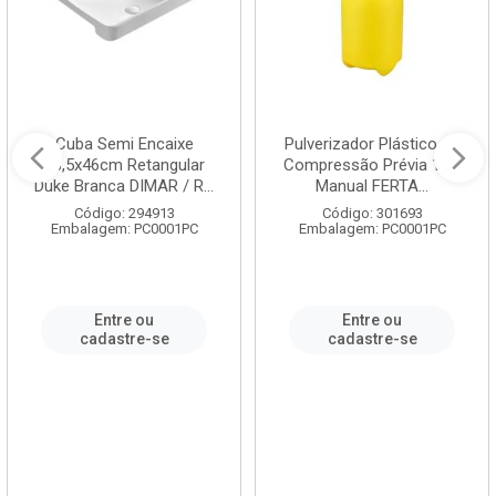
Cuba Semi Encaixe
Pulverizador Plástico de
58,5x46cm Retangular
Compressão Prévia 1,5L
Duke Branca DIMAR / R...
Manual FERTA...
Código: 294913
Código: 301693
Embalagem: PC0001PC
Embalagem: PC0001PC
Entre ou
Entre ou
cadastre-se
cadastre-se