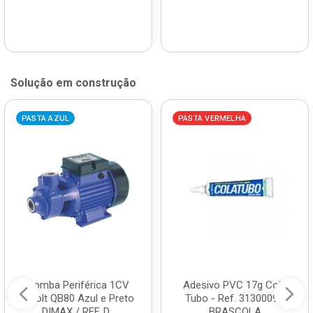
Solução em construção
PASTA AZUL
PASTA VERMELHA
Bomba Periférica 1CV
Adesivo PVC 17g Cola
Bivolt QB80 Azul e Preto
Tubo - Ref. 3130009 -
DIMAX / REF. D...
BRASCOLA