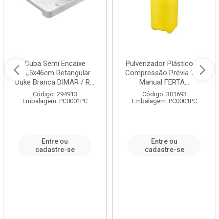
Cuba Semi Encaixe
Pulverizador Plástico de
58,5x46cm Retangular
Compressão Prévia 1,5L
Duke Branca DIMAR / R...
Manual FERTA...
Código: 294913
Código: 301693
Embalagem: PC0001PC
Embalagem: PC0001PC
Entre ou
Entre ou
cadastre-se
cadastre-se