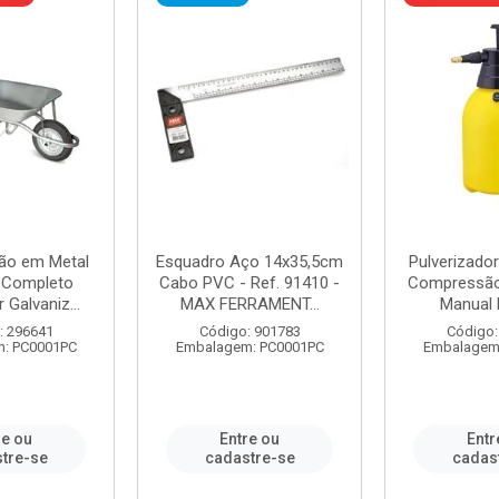
ão em Metal
Esquadro Aço 14x35,5cm
Pulverizador
s Completo
Cabo PVC - Ref. 91410 -
Compressão 
 Galvaniz...
MAX FERRAMENT...
Manual 
: 296641
Código: 901783
Código:
: PC0001PC
Embalagem: PC0001PC
Embalagem
re ou
Entre ou
Entr
tre-se
cadastre-se
cadas