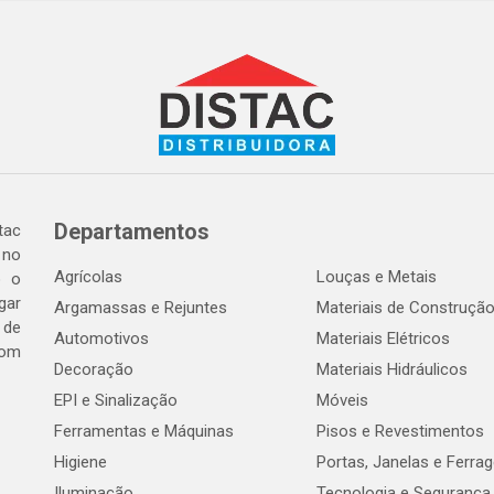
Departamentos
tac
 no
Agrícolas
Louças e Metais
o o
gar
Argamassas e Rejuntes
Materiais de Construçã
 de
Automotivos
Materiais Elétricos
com
Decoração
Materiais Hidráulicos
EPI e Sinalização
Móveis
Ferramentas e Máquinas
Pisos e Revestimentos
Higiene
Portas, Janelas e Ferra
Iluminação
Tecnologia e Segurança