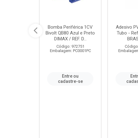
ável em PVC
Bomba Periférica 1CV
Adesivo P
ORTLEV / REF.
Bivolt QB80 Azul e Preto
Tubo - Ref
10129
DIMAX / REF. D...
BRA
: 995336
Código: 972751
Código
m: PC0001PC
Embalagem: PC0001PC
Embalagem
re ou
Entre ou
Ent
stre-se
cadastre-se
cadas