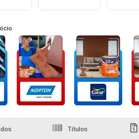
ócio
idos
Títulos