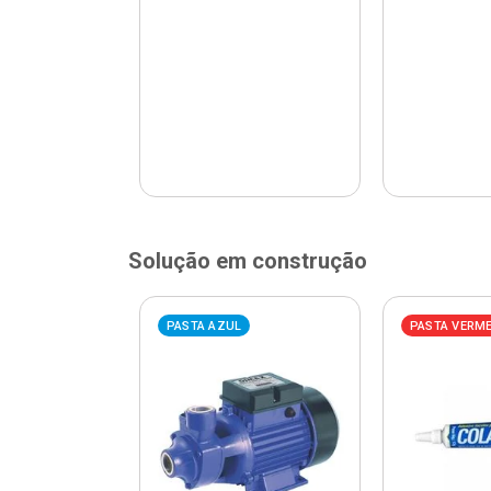
Solução em construção
ELHA
PASTA AZUL
PASTA VERM