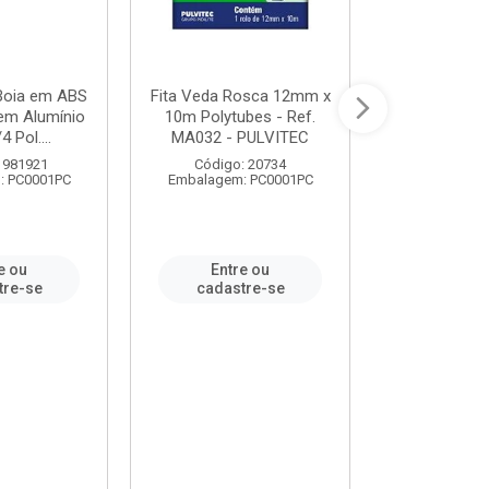
 Boia em ABS
Fita Veda Rosca 12mm x
Tê Soldável
em Alumínio
10m Polytubes - Ref.
Ref.222002
4 Pol....
MA032 - PULVITEC
 981921
Código: 20734
Código:
: PC0001PC
Embalagem: PC0001PC
Embalagem:
e ou
Entre ou
Entr
tre-se
cadastre-se
cadast