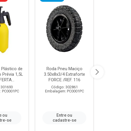
 Plástico de
Roda Pneu Maciço
Cordas P
Prévia 1,5L
3.50x8x3/4 Extraforte
14mmx85m 
FERTA...
FORCE /REF. 116
Verde - R
CORDA
 301693
Código: 302861
: PC0001PC
Embalagem: PC0001PC
Código:
Embalagem
e ou
Entre ou
Entr
tre-se
cadastre-se
cadast