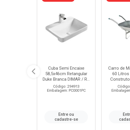
a de Aço Tipo
Cuba Semi Encaixe
Carro de M
/4 Polegada
58,5x46cm Retangular
60 Litro
- Ref.9...
Duke Branca DIMAR / R...
Construtor
o: 25600
Código: 294913
Código
m: PC0001PC
Embalagem: PC0001PC
Embalagem
re ou
Entre ou
Ent
stre-se
cadastre-se
cadas