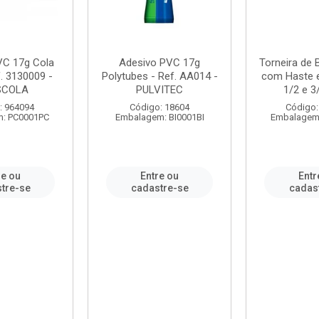
VC 17g Cola
Adesivo PVC 17g
Torneira de
. 3130009 -
Polytubes - Ref. AA014 -
com Haste 
SCOLA
PULVITEC
1/2 e 3/
: 964094
Código: 18604
Código:
: PC0001PC
Embalagem: BI0001BI
Embalagem
re ou
Entre ou
Entr
tre-se
cadastre-se
cadas