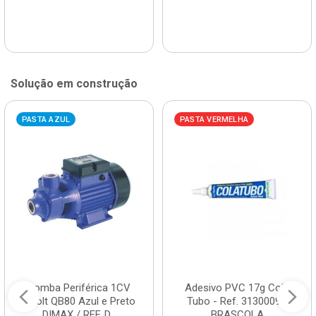
Solução em construção
PASTA AZUL
PASTA VERMELHA
Bomba Periférica 1CV
Adesivo PVC 17g Cola
Bivolt QB80 Azul e Preto
Tubo - Ref. 3130009 -
DIMAX / REF. D...
BRASCOLA