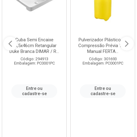
Cuba Semi Encaixe
Pulverizador Plástico de
58,5x46cm Retangular
Compressão Prévia 1,5L
Duke Branca DIMAR / R...
Manual FERTA...
Código: 294913
Código: 301693
Embalagem: PC0001PC
Embalagem: PC0001PC
Entre ou
Entre ou
cadastre-se
cadastre-se