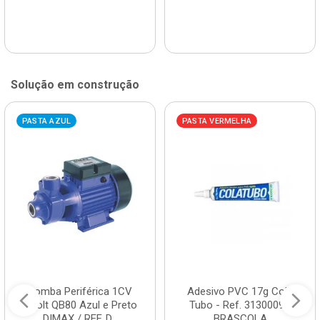
Solução em construção
PASTA AZUL
PASTA VERMELHA
Bomba Periférica 1CV
Adesivo PVC 17g Cola
Bivolt QB80 Azul e Preto
Tubo - Ref. 3130009 -
DIMAX / REF. D...
BRASCOLA