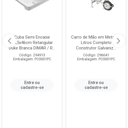
Cuba Semi Encaixe
Carro de Mão em Metal 60
58,5x46cm Retangular
Litros Completo
Duke Branca DIMAR / R...
Construtor Galvaniz...
Código: 294913
Código: 296641
Embalagem: PC0001PC
Embalagem: PC0001PC
Entre ou
Entre ou
cadastre-se
cadastre-se