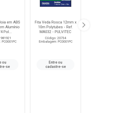
 Boia em ABS
Fita Veda Rosca 12mm x
Tê Soldável
em Alumínio
10m Polytubes - Ref.
Ref.222002
4 Pol....
MA032 - PULVITEC
 981921
Código: 20734
Código:
: PC0001PC
Embalagem: PC0001PC
Embalagem:
e ou
Entre ou
Entr
tre-se
cadastre-se
cadast