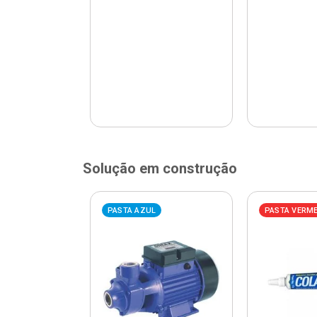
Solução em construção
ELHA
PASTA AZUL
PASTA VERM