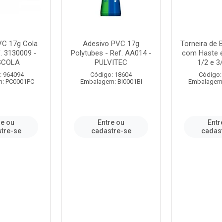
VC 17g Cola
Adesivo PVC 17g
Torneira de
. 3130009 -
Polytubes - Ref. AA014 -
com Haste 
SCOLA
PULVITEC
1/2 e 3/
: 964094
Código: 18604
Código:
: PC0001PC
Embalagem: BI0001BI
Embalagem
re ou
Entre ou
Entr
tre-se
cadastre-se
cadas