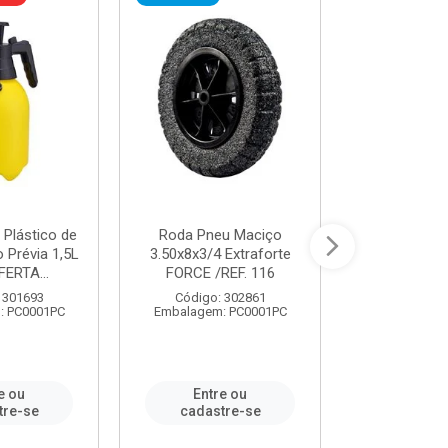
 Plástico de
Roda Pneu Maciço
Cordas P
Prévia 1,5L
3.50x8x3/4 Extraforte
14mmx85m 
FERTA...
FORCE /REF. 116
Verde - R
CORDA
 301693
Código: 302861
: PC0001PC
Embalagem: PC0001PC
Código:
Embalagem
e ou
Entre ou
Entr
tre-se
cadastre-se
cadast