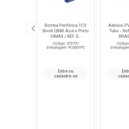
ável em PVC
Bomba Periférica 1CV
Adesivo P
ORTLEV / REF.
Bivolt QB80 Azul e Preto
Tubo - Ref
10129
DIMAX / REF. D...
BRA
: 995336
Código: 972751
Código
m: PC0001PC
Embalagem: PC0001PC
Embalagem
re ou
Entre ou
Ent
stre-se
cadastre-se
cadas