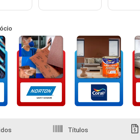
ócio
idos
Títulos