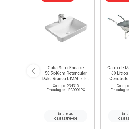
a de Aço Tipo
Cuba Semi Encaixe
Carro de M
/4 Polegada
58,5x46cm Retangular
60 Litro
- Ref.9...
Duke Branca DIMAR / R...
Construtor
o: 25600
Código: 294913
Código
m: PC0001PC
Embalagem: PC0001PC
Embalagem
re ou
Entre ou
Ent
stre-se
cadastre-se
cadas