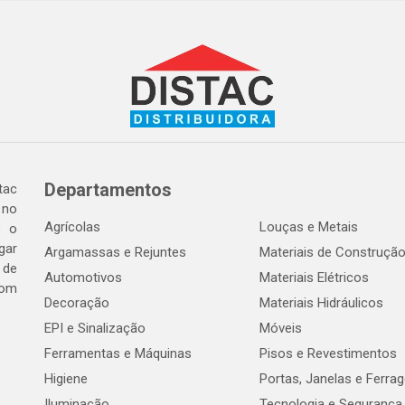
Departamentos
tac
 no
Agrícolas
Louças e Metais
o o
gar
Argamassas e Rejuntes
Materiais de Construçã
 de
Automotivos
Materiais Elétricos
com
Decoração
Materiais Hidráulicos
EPI e Sinalização
Móveis
Ferramentas e Máquinas
Pisos e Revestimentos
Higiene
Portas, Janelas e Ferra
Iluminação
Tecnologia e Segurança