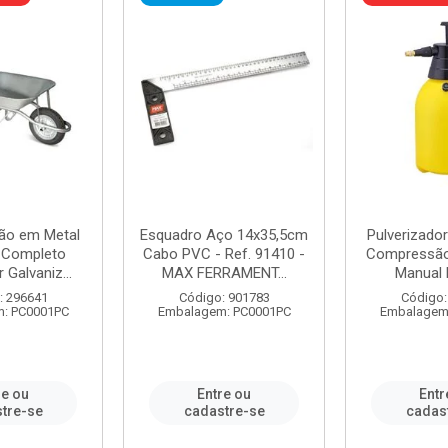
ão em Metal
Esquadro Aço 14x35,5cm
Pulverizador
s Completo
Cabo PVC - Ref. 91410 -
Compressão 
 Galvaniz...
MAX FERRAMENT...
Manual 
: 296641
Código: 901783
Código:
: PC0001PC
Embalagem: PC0001PC
Embalagem
re ou
Entre ou
Entr
tre-se
cadastre-se
cadas