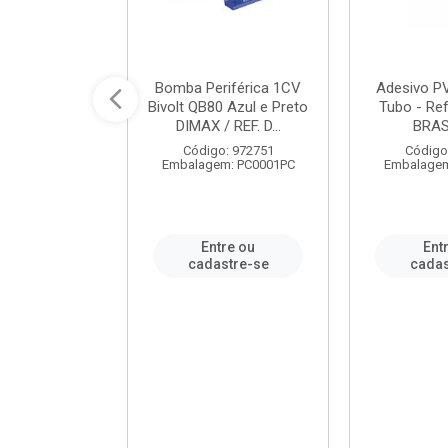
ável em PVC
Bomba Periférica 1CV
Adesivo P
ORTLEV / REF.
Bivolt QB80 Azul e Preto
Tubo - Ref
10129
DIMAX / REF. D...
BRA
: 995336
Código: 972751
Código
m: PC0001PC
Embalagem: PC0001PC
Embalagem
re ou
Entre ou
Ent
stre-se
cadastre-se
cadas