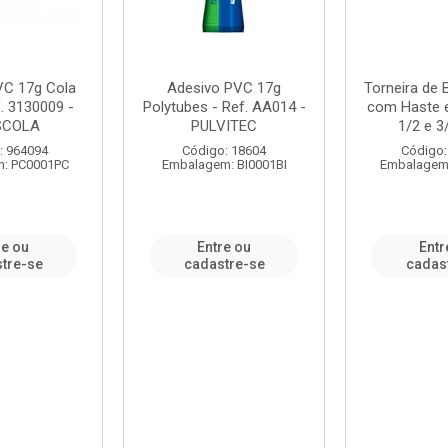
VC 17g Cola
Adesivo PVC 17g
Torneira de
. 3130009 -
Polytubes - Ref. AA014 -
com Haste 
SCOLA
PULVITEC
1/2 e 3/
: 964094
Código: 18604
Código:
: PC0001PC
Embalagem: BI0001BI
Embalagem
re ou
Entre ou
Entr
tre-se
cadastre-se
cadas