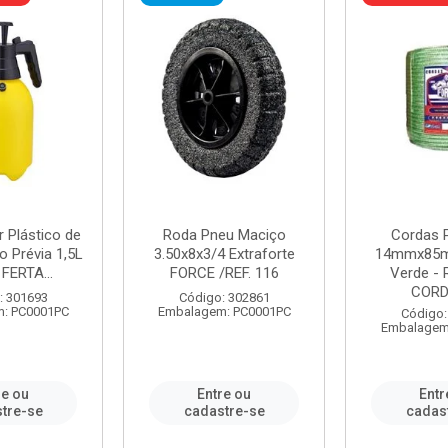
r Plástico de
Roda Pneu Maciço
Cordas P
 Prévia 1,5L
3.50x8x3/4 Extraforte
14mmx85m
FERTA...
FORCE /REF. 116
Verde - 
CORDA
: 301693
Código: 302861
: PC0001PC
Embalagem: PC0001PC
Código:
Embalagem
re ou
Entre ou
Entr
tre-se
cadastre-se
cadas