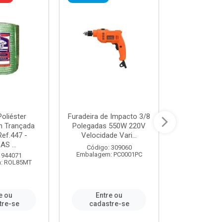
oliéster
Furadeira de Impacto 3/8
Tomada em B
 Trançada
Polegadas 550W 220V
2P+T 20A Ne
Ref.447 -
Velocidade Vari...
/ REF. 
S ...
Código: 309060
Código:
Embalagem: PC0001PC
Embalagem:
 944071
: ROL85MT
e ou
Entre ou
Entr
tre-se
cadastre-se
cadast