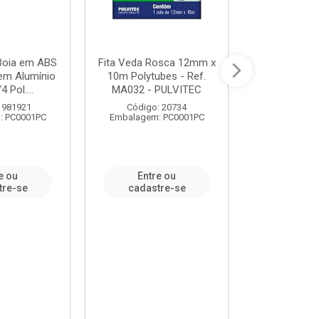
 Boia em ABS
Fita Veda Rosca 12mm x
Tê Soldável
em Alumínio
10m Polytubes - Ref.
Ref.222002
4 Pol....
MA032 - PULVITEC
 981921
Código: 20734
Código:
: PC0001PC
Embalagem: PC0001PC
Embalagem:
e ou
Entre ou
Entr
tre-se
cadastre-se
cadast