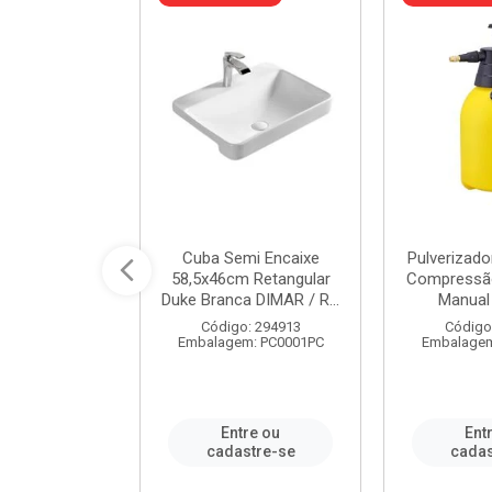
 Rede Aço
Cuba Semi Encaixe
Pulverizado
0 Zincado 12
58,5x46cm Retangular
Compressão
f.91610 - ...
Duke Branca DIMAR / R...
Manual 
o: 18790
Código: 294913
Código
m: SC0012PA
Embalagem: PC0001PC
Embalagem
re ou
Entre ou
Ent
stre-se
cadastre-se
cadas