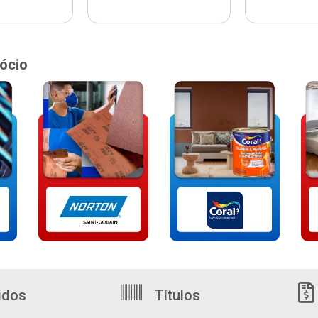
ócio
idos
Títulos