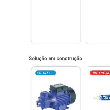
Solução em construção
ELHA
PASTA AZUL
PASTA VERM