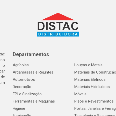
Departamentos
tac
 no
Agrícolas
Louças e Metais
o o
gar
Argamassas e Rejuntes
Materiais de Construçã
 de
Automotivos
Materiais Elétricos
com
Decoração
Materiais Hidráulicos
EPI e Sinalização
Móveis
Ferramentas e Máquinas
Pisos e Revestimentos
Higiene
Portas, Janelas e Ferra
Iluminação
Tecnologia e Segurança