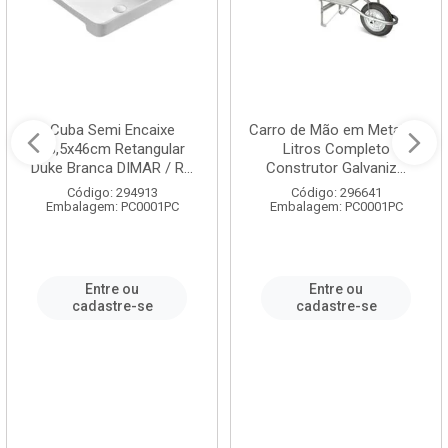
Cuba Semi Encaixe
Carro de Mão em Metal 60
58,5x46cm Retangular
Litros Completo
Duke Branca DIMAR / R...
Construtor Galvaniz...
Código: 294913
Código: 296641
Embalagem: PC0001PC
Embalagem: PC0001PC
Entre ou
Entre ou
cadastre-se
cadastre-se