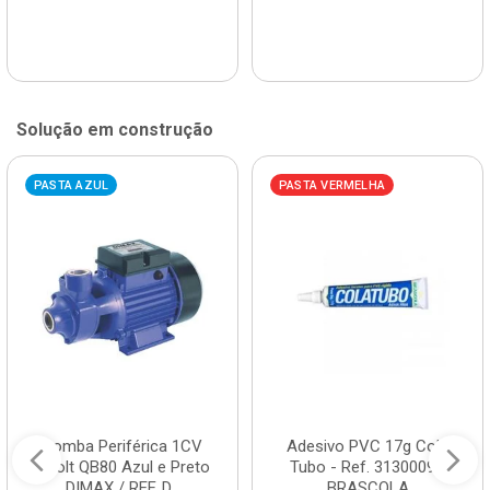
Solução em construção
PASTA AZUL
PASTA VERMELHA
Bomba Periférica 1CV
Adesivo PVC 17g Cola
Bivolt QB80 Azul e Preto
Tubo - Ref. 3130009 -
DIMAX / REF. D...
BRASCOLA