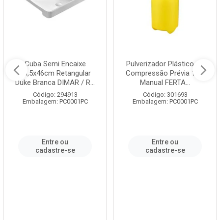
Cuba Semi Encaixe
Pulverizador Plástico de
58,5x46cm Retangular
Compressão Prévia 1,5L
Duke Branca DIMAR / R...
Manual FERTA...
Código: 294913
Código: 301693
Embalagem: PC0001PC
Embalagem: PC0001PC
Entre ou
Entre ou
cadastre-se
cadastre-se