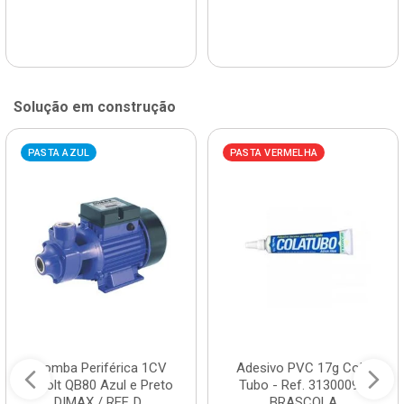
Solução em construção
PASTA AZUL
PASTA VERMELHA
Bomba Periférica 1CV
Adesivo PVC 17g Cola
Bivolt QB80 Azul e Preto
Tubo - Ref. 3130009 -
DIMAX / REF. D...
BRASCOLA