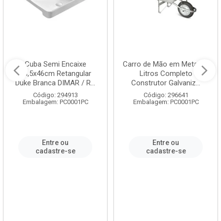
Cuba Semi Encaixe
Carro de Mão em Metal 60
58,5x46cm Retangular
Litros Completo
Duke Branca DIMAR / R...
Construtor Galvaniz...
Código: 294913
Código: 296641
Embalagem: PC0001PC
Embalagem: PC0001PC
Entre ou
Entre ou
cadastre-se
cadastre-se