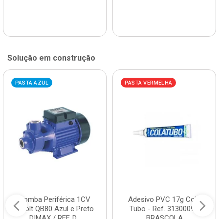
Solução em construção
PASTA AZUL
PASTA VERMELHA
Bomba Periférica 1CV
Adesivo PVC 17g Cola
Bivolt QB80 Azul e Preto
Tubo - Ref. 3130009 -
DIMAX / REF. D...
BRASCOLA