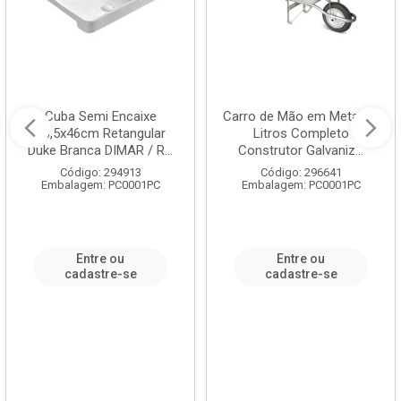
Cuba Semi Encaixe
Carro de Mão em Metal 60
58,5x46cm Retangular
Litros Completo
Duke Branca DIMAR / R...
Construtor Galvaniz...
Código: 294913
Código: 296641
Embalagem: PC0001PC
Embalagem: PC0001PC
Entre ou
Entre ou
cadastre-se
cadastre-se