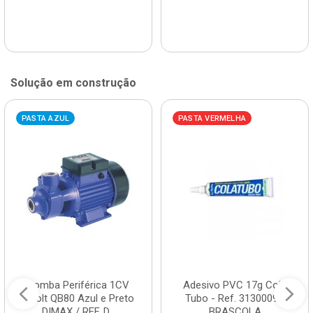
Solução em construção
PASTA AZUL
PASTA VERMELHA
Bomba Periférica 1CV
Adesivo PVC 17g Cola
Bivolt QB80 Azul e Preto
Tubo - Ref. 3130009 -
DIMAX / REF. D...
BRASCOLA