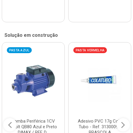
Solução em construção
PASTA AZUL
PASTA VERMELHA
Bomba Periférica 1CV
Adesivo PVC 17g Cola
Bivolt QB80 Azul e Preto
Tubo - Ref. 3130009 -
DIMAX / REF. D...
BRASCOLA