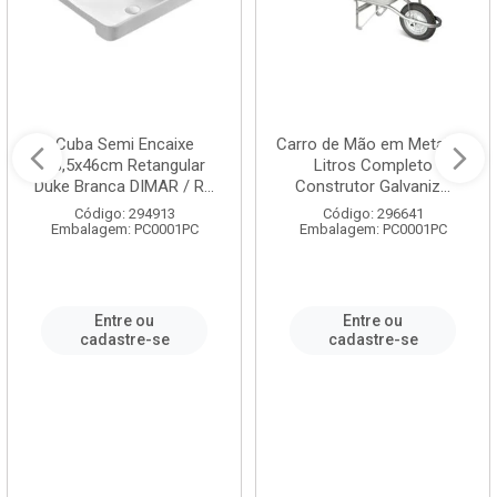
Cuba Semi Encaixe
Carro de Mão em Metal 60
58,5x46cm Retangular
Litros Completo
Duke Branca DIMAR / R...
Construtor Galvaniz...
Código: 294913
Código: 296641
Embalagem: PC0001PC
Embalagem: PC0001PC
Entre ou
Entre ou
cadastre-se
cadastre-se