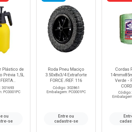
r Plástico de
Roda Pneu Maciço
Cordas P
 Prévia 1,5L
3.50x8x3/4 Extraforte
14mmx85m
FERTA...
FORCE /REF. 116
Verde - 
CORDA
: 301693
Código: 302861
: PC0001PC
Embalagem: PC0001PC
Código:
Embalagem
re ou
Entre ou
Entr
tre-se
cadastre-se
cadas