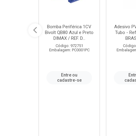
ável em PVC
Bomba Periférica 1CV
Adesivo P
ORTLEV / REF.
Bivolt QB80 Azul e Preto
Tubo - Ref
10129
DIMAX / REF. D...
BRA
: 995336
Código: 972751
Código
m: PC0001PC
Embalagem: PC0001PC
Embalagem
re ou
Entre ou
Ent
stre-se
cadastre-se
cadas