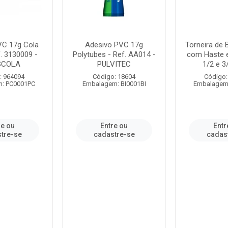
VC 17g Cola
Adesivo PVC 17g
Torneira de
. 3130009 -
Polytubes - Ref. AA014 -
com Haste 
SCOLA
PULVITEC
1/2 e 3/
: 964094
Código: 18604
Código:
: PC0001PC
Embalagem: BI0001BI
Embalagem
re ou
Entre ou
Entr
tre-se
cadastre-se
cadas