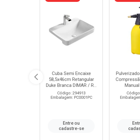
 Rede Aço
Cuba Semi Encaixe
Pulverizado
0 Zincado 12
58,5x46cm Retangular
Compressão
f.91610 - ...
Duke Branca DIMAR / R...
Manual 
o: 18790
Código: 294913
Código
m: SC0012PA
Embalagem: PC0001PC
Embalagem
re ou
Entre ou
Ent
stre-se
cadastre-se
cadas