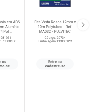
 Boia em ABS
Fita Veda Rosca 12mm x
Tê Soldável
em Alumínio
10m Polytubes - Ref.
Ref.222002
4 Pol....
MA032 - PULVITEC
 981921
Código: 20734
Código:
: PC0001PC
Embalagem: PC0001PC
Embalagem:
e ou
Entre ou
Entr
tre-se
cadastre-se
cadast