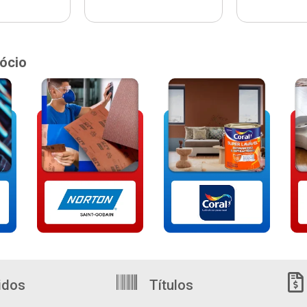
ócio
idos
Títulos