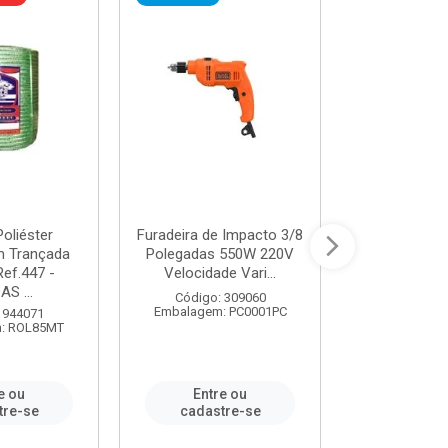
oliéster
Furadeira de Impacto 3/8
Tomada em B
 Trançada
Polegadas 550W 220V
2P+T 20A Ne
Ref.447 -
Velocidade Vari...
/ REF. 
S ...
Código: 309060
Código:
Embalagem: PC0001PC
Embalagem:
 944071
: ROL85MT
e ou
Entre ou
Entr
tre-se
cadastre-se
cadast