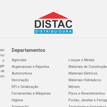
Departamentos
tac
 no
Agrícolas
Louças e Metais
o o
gar
Argamassas e Rejuntes
Materiais de Construçã
 de
Automotivos
Materiais Elétricos
com
Decoração
Materiais Hidráulicos
EPI e Sinalização
Móveis
Ferramentas e Máquinas
Pisos e Revestimentos
Higiene
Portas, Janelas e Ferra
Iluminação
Tecnologia e Segurança