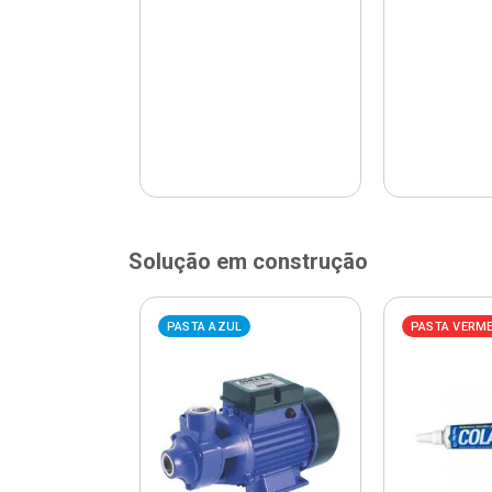
Solução em construção
ELHA
PASTA AZUL
PASTA VERM