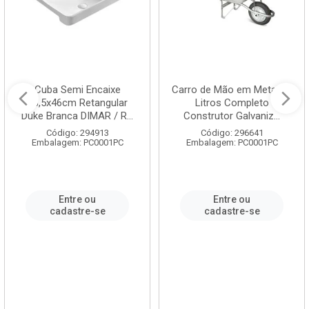
Cuba Semi Encaixe
Carro de Mão em Metal 60
58,5x46cm Retangular
Litros Completo
Duke Branca DIMAR / R...
Construtor Galvaniz...
Código: 294913
Código: 296641
Embalagem: PC0001PC
Embalagem: PC0001PC
Entre ou
Entre ou
cadastre-se
cadastre-se