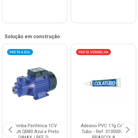
Solução em construção
PASTA AZUL
PASTA VERMELHA
Bomba Periférica 1CV
Adesivo PVC 17g Cola
Bivolt QB80 Azul e Preto
Tubo - Ref. 3130009 -
DIMAX / REF. D...
BRASCOLA