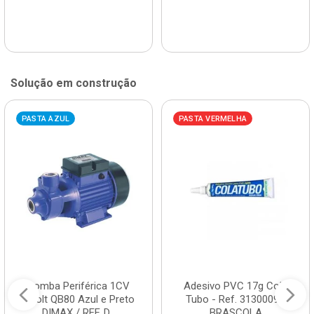
Solução em construção
PASTA AZUL
PASTA VERMELHA
Bomba Periférica 1CV
Adesivo PVC 17g Cola
Bivolt QB80 Azul e Preto
Tubo - Ref. 3130009 -
DIMAX / REF. D...
BRASCOLA