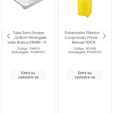
Cuba Semi Encaixe
Pulverizador Plástico de
58,5x46cm Retangular
Compressão Prévia 1,5L
Duke Branca DIMAR / R...
Manual FERTA...
Código: 294913
Código: 301693
Embalagem: PC0001PC
Embalagem: PC0001PC
Entre ou
Entre ou
cadastre-se
cadastre-se