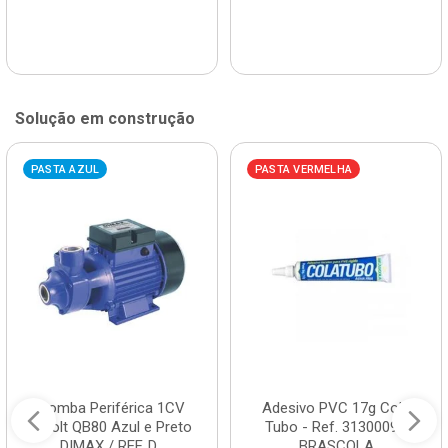
Solução em construção
PASTA AZUL
PASTA VERMELHA
Bomba Periférica 1CV
Adesivo PVC 17g Cola
Bivolt QB80 Azul e Preto
Tubo - Ref. 3130009 -
DIMAX / REF. D...
BRASCOLA