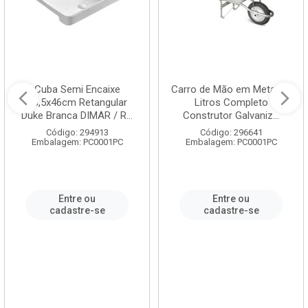
Cuba Semi Encaixe
Carro de Mão em Metal 60
58,5x46cm Retangular
Litros Completo
Duke Branca DIMAR / R...
Construtor Galvaniz...
Código: 294913
Código: 296641
Embalagem: PC0001PC
Embalagem: PC0001PC
Entre ou
Entre ou
cadastre-se
cadastre-se