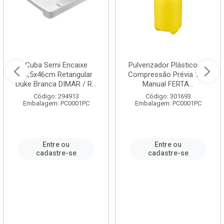
Cuba Semi Encaixe
Pulverizador Plástico de
58,5x46cm Retangular
Compressão Prévia 1,5L
Duke Branca DIMAR / R...
Manual FERTA...
Código: 294913
Código: 301693
Embalagem: PC0001PC
Embalagem: PC0001PC
Entre ou
Entre ou
cadastre-se
cadastre-se