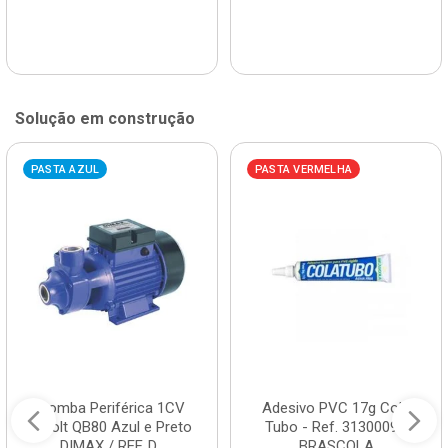
Solução em construção
PASTA AZUL
PASTA VERMELHA
Bomba Periférica 1CV
Adesivo PVC 17g Cola
Bivolt QB80 Azul e Preto
Tubo - Ref. 3130009 -
DIMAX / REF. D...
BRASCOLA