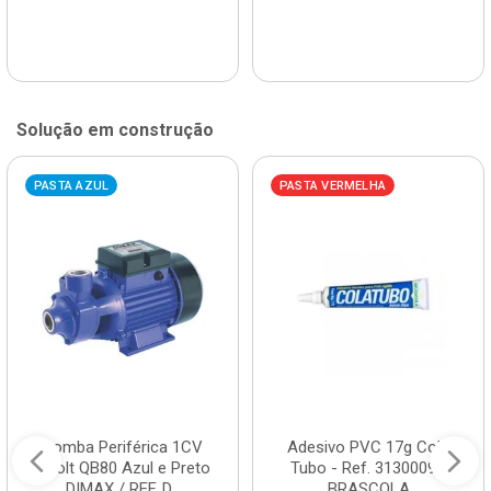
Solução em construção
PASTA AZUL
PASTA VERMELHA
Bomba Periférica 1CV
Adesivo PVC 17g Cola
Bivolt QB80 Azul e Preto
Tubo - Ref. 3130009 -
DIMAX / REF. D...
BRASCOLA