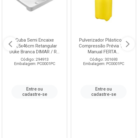
Cuba Semi Encaixe
Pulverizador Plástico de
58,5x46cm Retangular
Compressão Prévia 1,5L
Duke Branca DIMAR / R...
Manual FERTA...
Código: 294913
Código: 301693
Embalagem: PC0001PC
Embalagem: PC0001PC
Entre ou
Entre ou
cadastre-se
cadastre-se