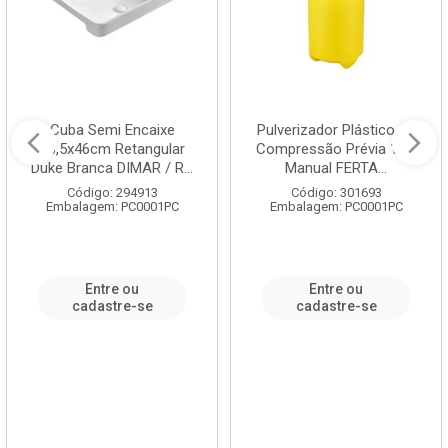
Cuba Semi Encaixe
Pulverizador Plástico de
58,5x46cm Retangular
Compressão Prévia 1,5L
Duke Branca DIMAR / R...
Manual FERTA...
Código: 294913
Código: 301693
Embalagem: PC0001PC
Embalagem: PC0001PC
Entre ou
Entre ou
cadastre-se
cadastre-se