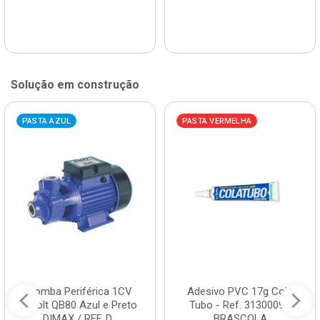
Solução em construção
PASTA AZUL
PASTA VERMELHA
Bomba Periférica 1CV
Adesivo PVC 17g Cola
Bivolt QB80 Azul e Preto
Tubo - Ref. 3130009 -
DIMAX / REF. D...
BRASCOLA