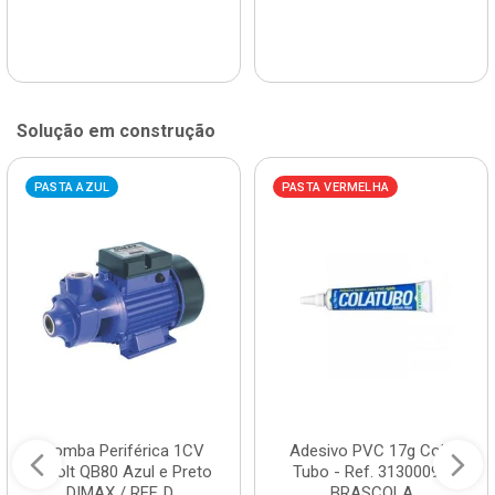
Solução em construção
PASTA AZUL
PASTA VERMELHA
Bomba Periférica 1CV
Adesivo PVC 17g Cola
Bivolt QB80 Azul e Preto
Tubo - Ref. 3130009 -
DIMAX / REF. D...
BRASCOLA