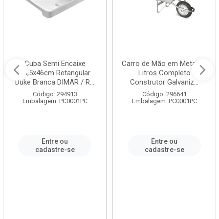
Cuba Semi Encaixe
Carro de Mão em Metal 60
58,5x46cm Retangular
Litros Completo
Duke Branca DIMAR / R...
Construtor Galvaniz...
Código: 294913
Código: 296641
Embalagem: PC0001PC
Embalagem: PC0001PC
Entre ou
Entre ou
cadastre-se
cadastre-se