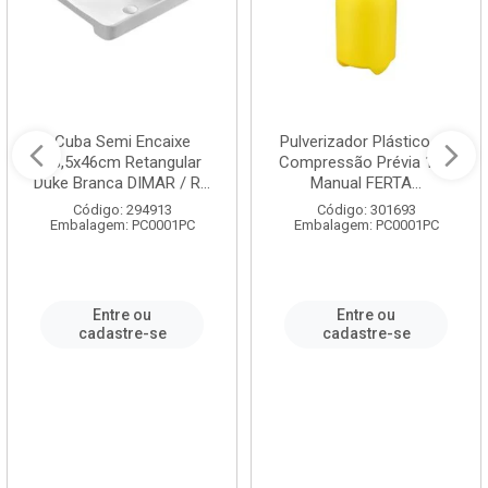
Cuba Semi Encaixe
Pulverizador Plástico de
58,5x46cm Retangular
Compressão Prévia 1,5L
Duke Branca DIMAR / R...
Manual FERTA...
Código: 294913
Código: 301693
Embalagem: PC0001PC
Embalagem: PC0001PC
Entre ou
Entre ou
cadastre-se
cadastre-se