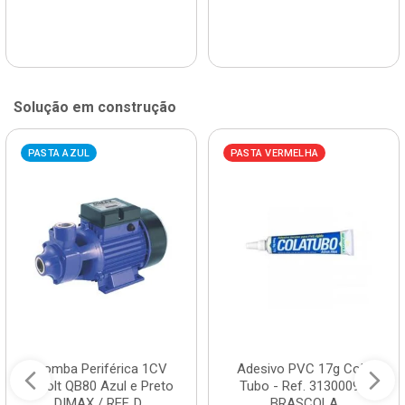
Solução em construção
PASTA AZUL
PASTA VERMELHA
Bomba Periférica 1CV
Adesivo PVC 17g Cola
Bivolt QB80 Azul e Preto
Tubo - Ref. 3130009 -
DIMAX / REF. D...
BRASCOLA