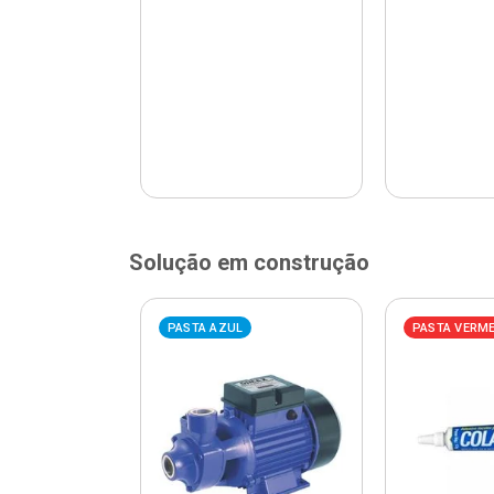
Solução em construção
ELHA
PASTA AZUL
PASTA VERM