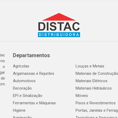
Departamentos
tac
 no
Agrícolas
Louças e Metais
o o
gar
Argamassas e Rejuntes
Materiais de Construçã
 de
Automotivos
Materiais Elétricos
com
Decoração
Materiais Hidráulicos
EPI e Sinalização
Móveis
Ferramentas e Máquinas
Pisos e Revestimentos
Higiene
Portas, Janelas e Ferra
Iluminação
Tecnologia e Segurança