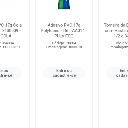
VC 17g Cola
Adesivo PVC 17g
Torneira de
. 3130009 -
Polytubes - Ref. AA014 -
com Haste 
SCOLA
PULVITEC
1/2 e 3/
: 964094
Código: 18604
Código:
: PC0001PC
Embalagem: BI0001BI
Embalagem
re ou
Entre ou
Entr
tre-se
cadastre-se
cadas