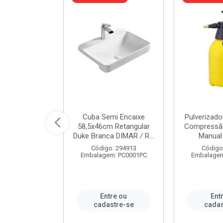
 Rede Aço
Cuba Semi Encaixe
Pulverizado
0 Zincado 12
58,5x46cm Retangular
Compressão
f.91610 - ...
Duke Branca DIMAR / R...
Manual 
o: 18790
Código: 294913
Código
m: SC0012PA
Embalagem: PC0001PC
Embalagem
re ou
Entre ou
Ent
stre-se
cadastre-se
cadas