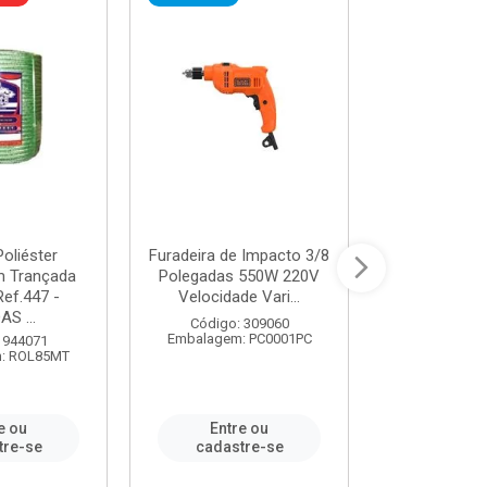
oliéster
Furadeira de Impacto 3/8
Tomada em B
 Trançada
Polegadas 550W 220V
2P+T 20A Ne
Ref.447 -
Velocidade Vari...
/ REF. 
S ...
Código: 309060
Código:
Embalagem: PC0001PC
Embalagem:
 944071
: ROL85MT
e ou
Entre ou
Entr
tre-se
cadastre-se
cadast