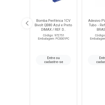
ável em PVC
Bomba Periférica 1CV
Adesivo P
ORTLEV / REF.
Bivolt QB80 Azul e Preto
Tubo - Ref
10129
DIMAX / REF. D...
BRA
: 995336
Código: 972751
Código
m: PC0001PC
Embalagem: PC0001PC
Embalagem
re ou
Entre ou
Ent
stre-se
cadastre-se
cadas