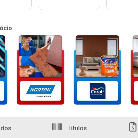
ócio
idos
Títulos