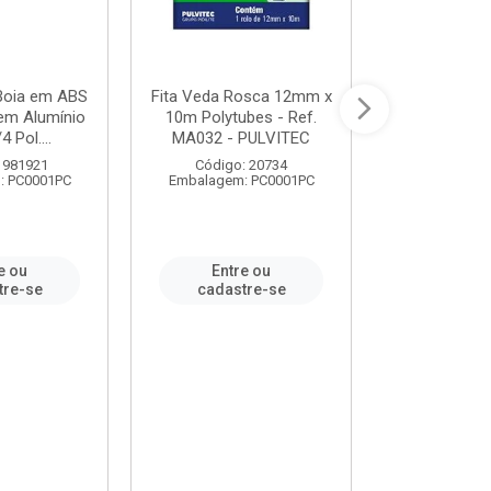
 Boia em ABS
Fita Veda Rosca 12mm x
Tê Soldável
em Alumínio
10m Polytubes - Ref.
Ref.222002
4 Pol....
MA032 - PULVITEC
 981921
Código: 20734
Código:
: PC0001PC
Embalagem: PC0001PC
Embalagem:
e ou
Entre ou
Entr
tre-se
cadastre-se
cadast