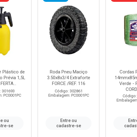
r Plástico de
Roda Pneu Maciço
Cordas P
 Prévia 1,5L
3.50x8x3/4 Extraforte
14mmx85m
FERTA...
FORCE /REF. 116
Verde - 
CORDA
: 301693
Código: 302861
: PC0001PC
Embalagem: PC0001PC
Código:
Embalagem
re ou
Entre ou
Entr
tre-se
cadastre-se
cadas