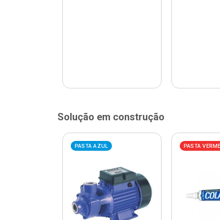
Solução em construção
ELHA
PASTA AZUL
PASTA VERM