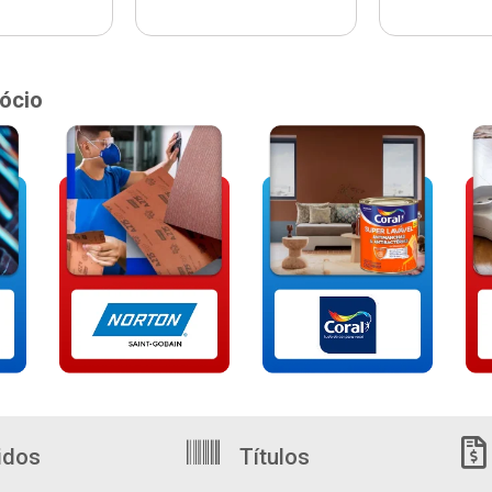
ócio
idos
Títulos