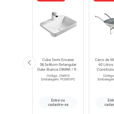
a de Aço Tipo
Cuba Semi Encaixe
Carro de M
/4 Polegada
58,5x46cm Retangular
60 Litro
- Ref.9...
Duke Branca DIMAR / R...
Construtor
o: 25600
Código: 294913
Código
m: PC0001PC
Embalagem: PC0001PC
Embalagem
re ou
Entre ou
Ent
stre-se
cadastre-se
cadas