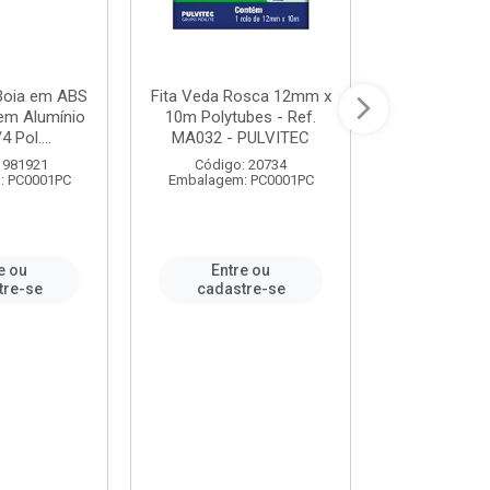
 Boia em ABS
Fita Veda Rosca 12mm x
Tê Soldável
em Alumínio
10m Polytubes - Ref.
Ref.222002
4 Pol....
MA032 - PULVITEC
 981921
Código: 20734
Código:
: PC0001PC
Embalagem: PC0001PC
Embalagem:
e ou
Entre ou
Entr
tre-se
cadastre-se
cadast