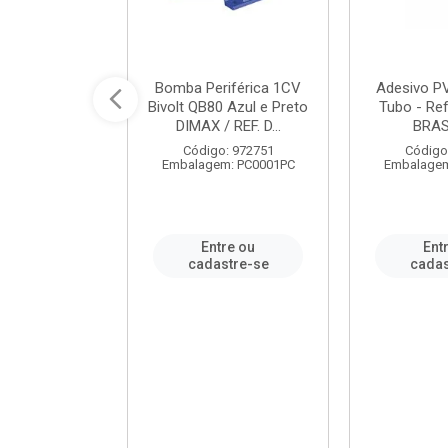
ável em PVC
Bomba Periférica 1CV
Adesivo P
ORTLEV / REF.
Bivolt QB80 Azul e Preto
Tubo - Ref
10129
DIMAX / REF. D...
BRA
: 995336
Código: 972751
Código
m: PC0001PC
Embalagem: PC0001PC
Embalagem
re ou
Entre ou
Ent
stre-se
cadastre-se
cadas