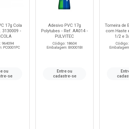
VC 17g Cola
Adesivo PVC 17g
Torneira de
. 3130009 -
Polytubes - Ref. AA014 -
com Haste 
SCOLA
PULVITEC
1/2 e 3/
: 964094
Código: 18604
Código:
: PC0001PC
Embalagem: BI0001BI
Embalagem
re ou
Entre ou
Entr
tre-se
cadastre-se
cadas