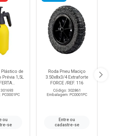
 Plástico de
Roda Pneu Maciço
Cordas P
Prévia 1,5L
3.50x8x3/4 Extraforte
14mmx85m 
FERTA...
FORCE /REF. 116
Verde - R
CORDA
 301693
Código: 302861
: PC0001PC
Embalagem: PC0001PC
Código:
Embalagem
e ou
Entre ou
Entr
tre-se
cadastre-se
cadast