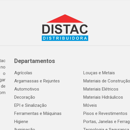
Departamentos
tac
 no
Agrícolas
Louças e Metais
o o
gar
Argamassas e Rejuntes
Materiais de Construçã
 de
Automotivos
Materiais Elétricos
com
Decoração
Materiais Hidráulicos
EPI e Sinalização
Móveis
Ferramentas e Máquinas
Pisos e Revestimentos
Higiene
Portas, Janelas e Ferra
Iluminação
Tecnologia e Segurança