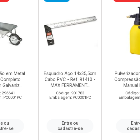
ão em Metal
Esquadro Aço 14x35,5cm
Pulverizador
s Completo
Cabo PVC - Ref. 91410 -
Compressão 
 Galvaniz...
MAX FERRAMENT...
Manual 
: 296641
Código: 901783
Código:
: PC0001PC
Embalagem: PC0001PC
Embalagem
re ou
Entre ou
Entr
tre-se
cadastre-se
cadas