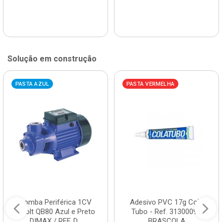
Solução em construção
PASTA AZUL
PASTA VERMELHA
Bomba Periférica 1CV
Adesivo PVC 17g Cola
Bivolt QB80 Azul e Preto
Tubo - Ref. 3130009 -
DIMAX / REF. D...
BRASCOLA