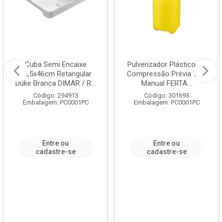
Cuba Semi Encaixe
Pulverizador Plástico de
58,5x46cm Retangular
Compressão Prévia 1,5L
Duke Branca DIMAR / R...
Manual FERTA...
Código: 294913
Código: 301693
Embalagem: PC0001PC
Embalagem: PC0001PC
Entre ou
Entre ou
cadastre-se
cadastre-se