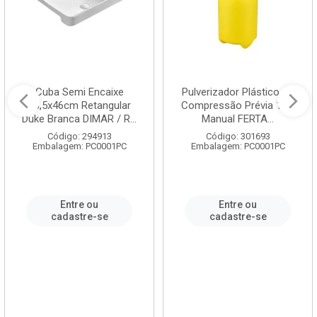
Cuba Semi Encaixe
Pulverizador Plástico de
58,5x46cm Retangular
Compressão Prévia 1,5L
Duke Branca DIMAR / R...
Manual FERTA...
Código: 294913
Código: 301693
Embalagem: PC0001PC
Embalagem: PC0001PC
Entre ou
Entre ou
cadastre-se
cadastre-se