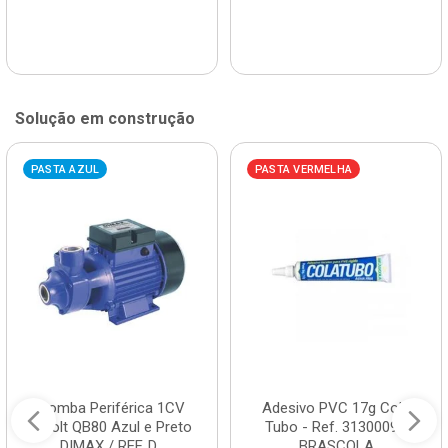
Solução em construção
PASTA AZUL
PASTA VERMELHA
Bomba Periférica 1CV
Adesivo PVC 17g Cola
Bivolt QB80 Azul e Preto
Tubo - Ref. 3130009 -
DIMAX / REF. D...
BRASCOLA