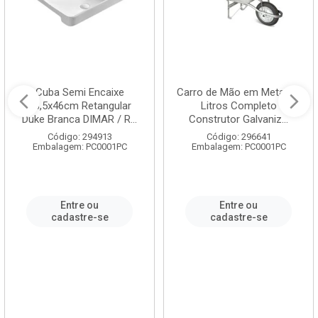
Cuba Semi Encaixe
Carro de Mão em Metal 60
58,5x46cm Retangular
Litros Completo
Duke Branca DIMAR / R...
Construtor Galvaniz...
Código: 294913
Código: 296641
Embalagem: PC0001PC
Embalagem: PC0001PC
Entre ou
Entre ou
cadastre-se
cadastre-se