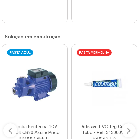
Solução em construção
PASTA AZUL
PASTA VERMELHA
Bomba Periférica 1CV
Adesivo PVC 17g Cola
Bivolt QB80 Azul e Preto
Tubo - Ref. 3130009 -
DIMAX / REF. D...
BRASCOLA