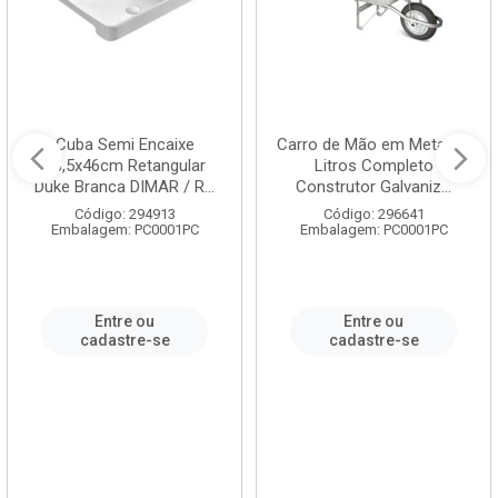
Cuba Semi Encaixe
Carro de Mão em Metal 60
58,5x46cm Retangular
Litros Completo
Duke Branca DIMAR / R...
Construtor Galvaniz...
Código: 294913
Código: 296641
Embalagem: PC0001PC
Embalagem: PC0001PC
Entre ou
Entre ou
cadastre-se
cadastre-se