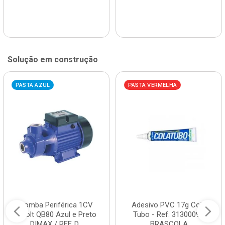
Solução em construção
PASTA AZUL
PASTA VERMELHA
Bomba Periférica 1CV
Adesivo PVC 17g Cola
Bivolt QB80 Azul e Preto
Tubo - Ref. 3130009 -
DIMAX / REF. D...
BRASCOLA