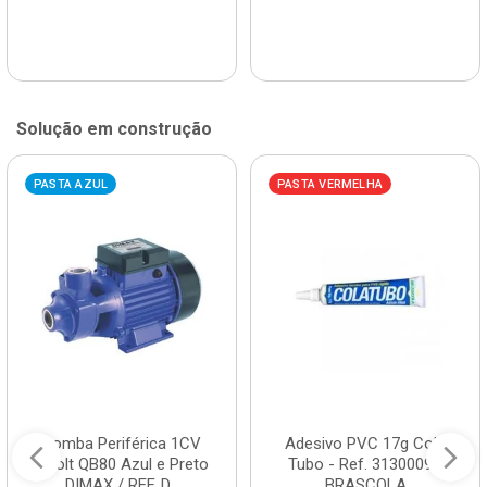
Solução em construção
PASTA AZUL
PASTA VERMELHA
Bomba Periférica 1CV
Adesivo PVC 17g Cola
Bivolt QB80 Azul e Preto
Tubo - Ref. 3130009 -
DIMAX / REF. D...
BRASCOLA