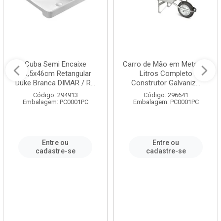
Cuba Semi Encaixe
Carro de Mão em Metal 60
58,5x46cm Retangular
Litros Completo
Duke Branca DIMAR / R...
Construtor Galvaniz...
Código: 294913
Código: 296641
Embalagem: PC0001PC
Embalagem: PC0001PC
Entre ou
Entre ou
cadastre-se
cadastre-se