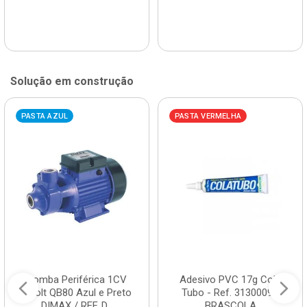
Solução em construção
PASTA AZUL
PASTA VERMELHA
Bomba Periférica 1CV
Adesivo PVC 17g Cola
Bivolt QB80 Azul e Preto
Tubo - Ref. 3130009 -
DIMAX / REF. D...
BRASCOLA