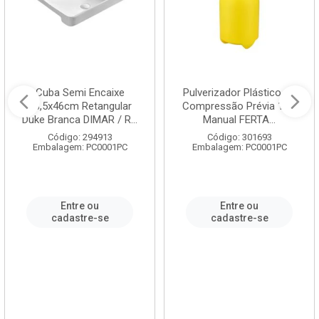
Cuba Semi Encaixe
Pulverizador Plástico de
58,5x46cm Retangular
Compressão Prévia 1,5L
Duke Branca DIMAR / R...
Manual FERTA...
Código: 294913
Código: 301693
Embalagem: PC0001PC
Embalagem: PC0001PC
Entre ou
Entre ou
cadastre-se
cadastre-se